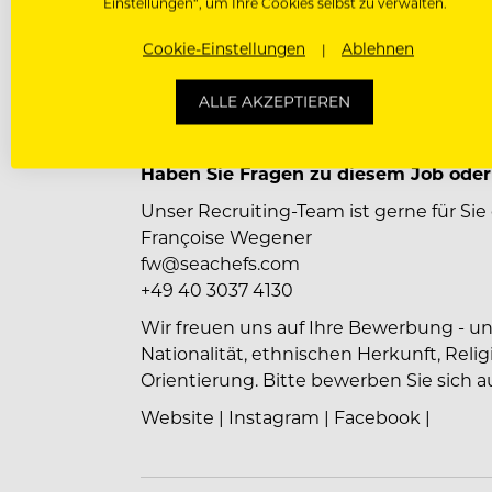
Einstellungen“, um Ihre Cookies selbst zu verwalten.
ÖPNV-Zuschuss
Team- & Firmen-Events
Cookie-Einstellungen
Ablehnen
Flexitage möglich
Dienstfahrrad
ALLE AKZEPTIEREN
Pluxee Prepaid-Card
RE:CHARGE Lounge
Haben Sie Fragen zu diesem Job od
Unser Recruiting-Team ist gerne für Sie 
Françoise Wegener
fw@seachefs.com
+49 40 3037 4130
Wir freuen uns auf Ihre Bewerbung - ung
Nationalität, ethnischen Herkunft, Rel
Orientierung. Bitte bewerben Sie sich au
Website
|
Instagram
|
Facebook
|