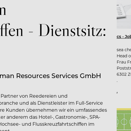
n
ffen - Dienstsitz:
cs - J
sea ch
Head o
Frau F
Postst
 Human Resources Services GmbH
6302 Z
.
.
er Partner von Reedereien und
ranche und als Dienstleister im Full-Service
sere Kunden übernehmen wir ein umfassendes
er anderem das Hotel-, Gastronomie-, SPA-
chsee- und Flusskreuzfahrtschiffen im
ment.