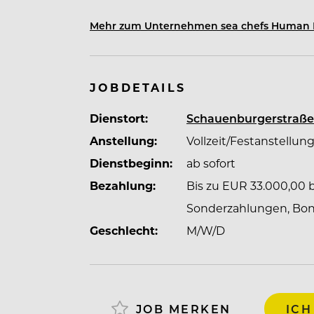
Mehr zum Unternehmen sea chefs Human 
Für den reibungslosen Ablauf an Bord 
an den Standorten in der Schweiz, Deut
Crew-Mitgliedern mit viel Engagement
administrativen und operativen Bereic
JOBDETAILS
hin zur Unternehmensführung.
Dienstort:
Schauenburgerstraße
Anstellung:
Vollzeit/Festanstellun
Dienstbeginn:
ab sofort
Bezahlung:
Bis zu EUR 33.000,00 br
Sonderzahlungen, Bonif
Geschlecht:
M/W/D
JOB MERKEN
ICH