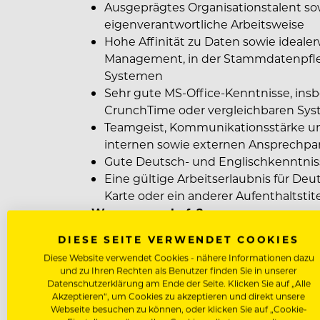
Ausgeprägtes Organisationstalent sowi
eigenverantwortliche Arbeitsweise
Hohe Affinität zu Daten sowie ideale
Management, in der Stammdatenpfle
Systemen
Sehr gute MS-Office-Kenntnisse, insb
CrunchTime oder vergleichbaren Syst
Teamgeist, Kommunikationsstärke u
internen sowie externen Ansprechpa
Gute Deutsch- und Englischkenntniss
Eine gültige Arbeitserlaubnis für Deu
Karte oder ein anderer Aufenthaltstitel
Warum sea chefs?
Das erwartet Sie in unserem Team an
DIESE SEITE VERWENDET COOKIES
Diese Website verwendet Cookies - nähere Informationen dazu
Internationales Arbeitsumfeld
und zu Ihren Rechten als Benutzer finden Sie in unserer
Gute Aufstiegschancen
Datenschutzerklärung am Ende der Seite. Klicken Sie auf „Alle
Weiterbildungen & Trainings
Akzeptieren“, um Cookies zu akzeptieren und direkt unsere
Webseite besuchen zu können, oder klicken Sie auf „Cookie-
Zentrale City-Lage