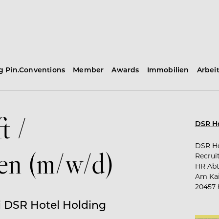
ng Pin.Conventions
Member
Awards
Immobilien
Arbei
t /
DSR Ho
DSR H
n (m/w/d)
Recrui
HR Abt
Am Kai
20457 
 DSR Hotel Holding