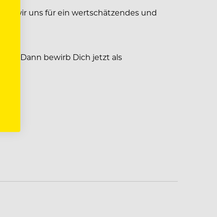
etzen wir uns für ein wertschätzendes und
atz? Dann bewirb Dich jetzt als