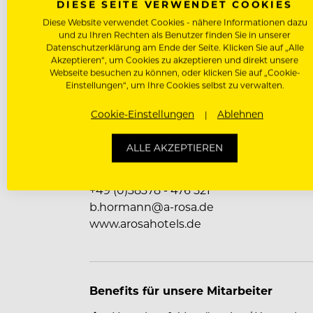
DIESE SEITE VERWENDET COOKIES
Als Mitglied der Charta der Vielfalt s
Diese Website verwendet Cookies - nähere Informationen dazu
offenes Arbeitsumfeld ein
und zu Ihren Rechten als Benutzer finden Sie in unserer
Datenschutzerklärung am Ende der Seite. Klicken Sie auf „Alle
Nimm mit uns Kontakt auf
Akzeptieren“, um Cookies zu akzeptieren und direkt unsere
Webseite besuchen zu können, oder klicken Sie auf „Cookie-
Das klingt nach deinem neuen Arbeitspl
Einstellungen“, um Ihre Cookies selbst zu verwalten.
Zimmermädchen (m/w/d) bei uns!
Cookie-Einstellungen
Ablehnen
A-ROSA Strandidyll Heringsdorf
Frau Britta Hormann
ALLE AKZEPTIEREN
Delbrückstraße 10
17424 Seebad Heringsdorf
+49 (0)38378 - 476 521
b.hormann@a-rosa.de
www.arosahotels.de
Benefits für unsere Mitarbeiter