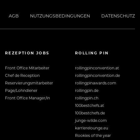
AGB
NUTZUNGSBEDINGUNGEN
DATENSCHUTZ
REZEPTION JOBS
ROLLING PIN
Front Office Mitarbeiter
rollingpinconvention.at
Chef de Reception
rollingpinconvention.de
Reservierungsmitarbeiter
rollingpinawards.com
Page/Lohndiener
rollingpin.de
Front Office Manager/in
rollingpin.ch
100bestchefs.at
100bestchefs.de
junge-wilde.com
karrierelounge.eu
Rookies of the year