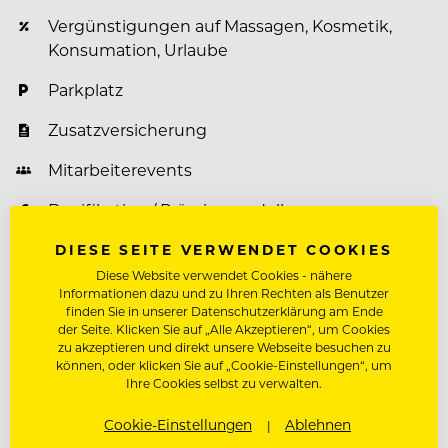
Vergünstigungen auf Massagen, Kosmetik,
Konsumation, Urlaube
Parkplatz
Zusatzversicherung
Mitarbeiterevents
Bonifikation / Prämienmodelle
DIESE SEITE VERWENDET COOKIES
Diese Website verwendet Cookies - nähere
Informationen dazu und zu Ihren Rechten als Benutzer
Über Hotel Rigele Royal ****S
finden Sie in unserer Datenschutzerklärung am Ende
der Seite. Klicken Sie auf „Alle Akzeptieren“, um Cookies
DAS HOTEL RIGELE ROYAL
zu akzeptieren und direkt unsere Webseite besuchen zu
können, oder klicken Sie auf „Cookie-Einstellungen“, um
Ihre Cookies selbst zu verwalten.
Mitten im Zentrum von Obertauern und dennoch
Cookie-Einstellungen
Ablehnen
ruhig gelegen, verbindet das Rigele Royal 4*-