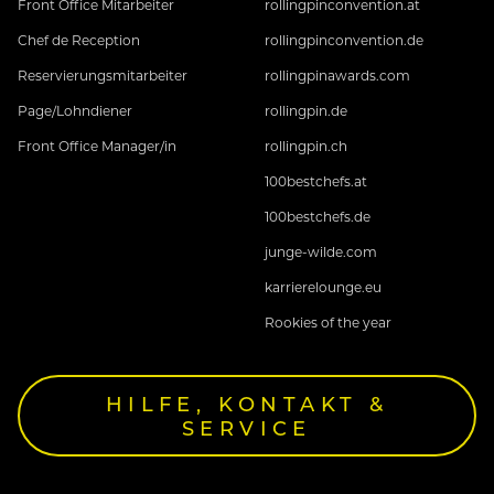
Front Office Mitarbeiter
rollingpinconvention.at
Chef de Reception
rollingpinconvention.de
Reservierungsmitarbeiter
rollingpinawards.com
Interessiert? Dann zeig uns dein Potential und
Page/Lohndiener
rollingpin.de
bewirb dich jetzt!
Wir freuen uns über die
Front Office Manager/in
rollingpin.ch
Zusendung deiner vollständigen
Bewerbungsunterlagen per E-Mail an
100bestchefs.at
j.moigg@neuhaus-zillertal.com oder
100bestchefs.de
sebastian@elisabethhotel.com.
junge-wilde.com
karrierelounge.eu
Rookies of the year
HILFE, KONTAKT &
SERVICE