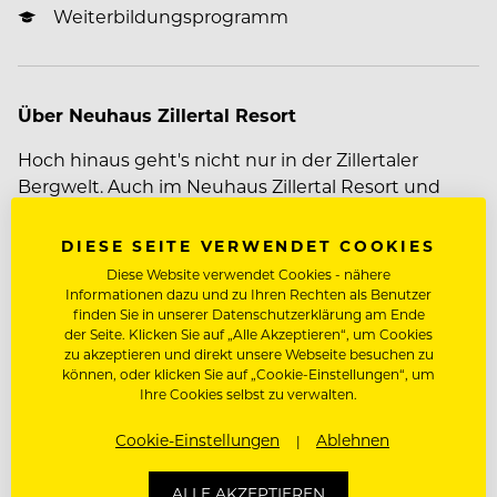
Weiterbildungsprogramm
Über Neuhaus Zillertal Resort
Hoch hinaus geht's nicht nur in der Zillertaler
Bergwelt. Auch im Neuhaus Zillertal Resort und
ElisabethHotel in Mayrhofen steht einer steilen
Karriere nichts im Weg.
DIESE SEITE VERWENDET COOKIES
Diese Website verwendet Cookies - nähere
Informationen dazu und zu Ihren Rechten als Benutzer
So vielfältig wie das Zillertal sind auch unser
finden Sie in unserer Datenschutzerklärung am Ende
der Seite. Klicken Sie auf „Alle Akzeptieren“, um Cookies
Mehr zum Unternehmen Neuhaus Zillertal Resort
Neuhaus Zillertal Resort und ElisabethHotel
–
zu akzeptieren und direkt unsere Webseite besuchen zu
Regionale Kulinarik, ein traumhaftes
können, oder klicken Sie auf „Cookie-Einstellungen“, um
Bergpanorama, natürliches und modernes
Ihre Cookies selbst zu verwalten.
Ambiente und viel Tiroler Charme versprechen
JOBDETAILS
Cookie-Einstellungen
Ablehnen
unseren Gästen ein unvergleichlich
abwechslungsreiches Urlaubserlebnis.
Dienstort:
Am Marktplatz 202, 6290
ALLE AKZEPTIEREN