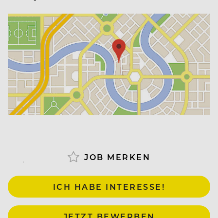
Das Elisabethhotel ist ein Haus nur für Erwachsene
und konzentriert sich in Ausstattung sowie in
seinem Angebot speziell auf deren Wünsche und
Bedürfnisse. Abgerundet wird das Konzept durch
die ganzheitliche Elisense-Philosophie.
Arbeiten, wo andere Urlaub machen
JOB MERKEN
Unsere Hotels und Restaurants sind umgeben von
ICH HABE INTERESSE!
unvergleichbar schöner Natur mit einem
traumhaften Bergpanorama – egal wohin man
blickt. Orte, die nicht nur zum Urlauben einladen –
JETZT BEWERBEN