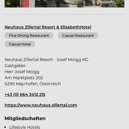
Das Neuhaus Zillertal Resort ist ein Platz, der zu
Mayrhofen gehört wie die Berge zu den Alpen. Wo
jahrhundertealte Tiroler Geschichte in jedem Raum,
jeder Stube und unter jedem uralten Obstbaum
Neuhaus Zillertal Resort & ElisabethHotel
spürbar wird.
Fine Dining Restaurant
Casual Restaurant
Casual Hotel
Neuhaus Zillertal Resort · Josef Moigg KG
Gastgeber
Herr Josef Moigg
ElisabethHotel – Premium. Private. Retreat.
Am Marktplatz 202
6290 Mayrhofen, Österreich
Premium. Private. Retreat. Eine ganz besondere
+43 (0) 664 3412 215
Symbiose, die essentielle Urlaubsansprüche
https://www.neuhaus-zillertal.com
geschmackvoll verbindet. Ein Rückzugsort für
Ruhesuchende und stilvolle Genießer, die
Mitgliedschaften
Entschleunigung und zurückhaltenden Luxus
suchen.
Lifestyle Hotels