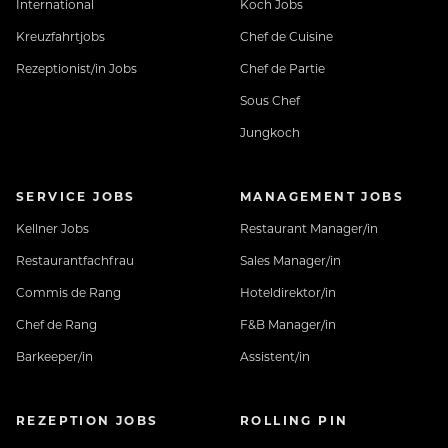
International
Koch Jobs
Kreuzfahrtjobs
Chef de Cuisine
Kostenfreie Mitarbeiterverpflegung - 7 Tage die
Rezeptionist/in Jobs
Chef de Partie
Woche, auch an arbeitsfreien Tagen
Sous Chef
Jungkoch
Gratis Benutzung unseres „Village Gyms“
Neuhaus BONUS CARD für Rabatt bei unseren
SERVICE JOBS
MANAGEMENT JOBS
Partnern in der Region
Kellner Jobs
Restaurant Manager/in
Restaurantfachfrau
Sales Manager/in
13. Und 14. Entgelt aliquot nach KV
Commis de Rang
Hoteldirektor/in
Chef de Rang
F&B Manager/in
Bezahlung laut Kollektiv – Bereitschaft zur
Barkeeper/in
Assistent/in
Überbezahlung nach Qualifikation und Erfahrung
und vieles mehr findest du hier:
REZEPTION JOBS
ROLLING PIN
https://www.neuhaus-zillertal.com/specials/karriere/