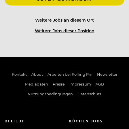
sondern auch zum Arbeiten und Leben. Wir sind
offen für neue Ideen, haben immer ein offenes Ohr
und gehen respektvoll und unterstützend
Weitere Jobs an diesem Ort
miteinander um.
Weitere Jobs dieser Position
Deine Vorteile:
Kontakt
About
Arbeiten bei Rolling Pin
Newsletter
Mediadaten
Presse
Impressum
AGB
Sicherer Arbeitsplatz in einem familiengeführten
Nutzungsbedingungen
Datenschutz
Unternehmen mit vielseitigen Arbeitsbereichen
(Ganzjahresstellen nach Wunsch & Vereinbarung)
BELIEBT
KÜCHEN JOBS
Top-ausgestattete Mitarbeiterunterkunft: Bad/WC,
Wohn-Schlafraum, W-LAN, TV...