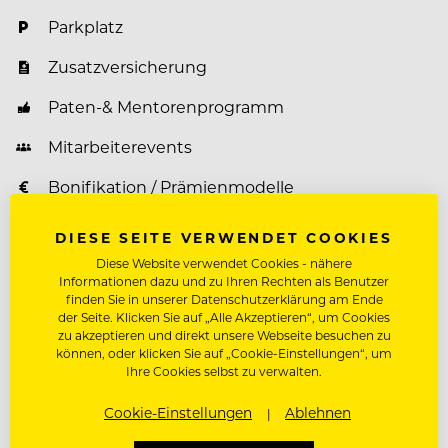
Parkplatz
Zusatzversicherung
Paten-& Mentorenprogramm
Mitarbeiterevents
Bonifikation / Prämienmodelle
Weiterbildungsprogramm
DIESE SEITE VERWENDET COOKIES
Diese Website verwendet Cookies - nähere
Informationen dazu und zu Ihren Rechten als Benutzer
finden Sie in unserer Datenschutzerklärung am Ende
Über Tauroa GmbH
der Seite. Klicken Sie auf „Alle Akzeptieren“, um Cookies
zu akzeptieren und direkt unsere Webseite besuchen zu
können, oder klicken Sie auf „Cookie-Einstellungen“, um
Unser Ziel ist es Gastfreundschaft zu leben und
Ihre Cookies selbst zu verwalten.
unsere Mitarbeiter:innen zu motivieren, um
anhaltende Begeisterung zu erreichen.
Cookie-Einstellungen
Ablehnen