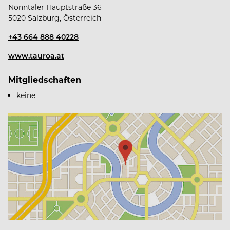
Nonntaler Hauptstraße 36
5020 Salzburg, Österreich
Winterstellgut
+43 664 888 40228
Landhaus zu Appesbach
www.tauroa.at
Mitgliedschaften
Seehotel Grundlsee
keine
Seewiese Altaussee
Krenn
Villa Anna Grundlsee
G'schlössl Murtal