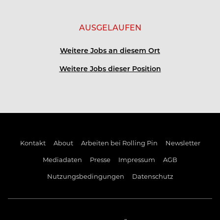
Schloss Gabelhofen
AUSGELAUFEN
Hofwirt
Weitere Jobs an diesem Ort
Steirerschlössl
Weitere Jobs dieser Position
Wasserturm
Schönberghof Spielberg
Kontakt
About
Arbeiten bei Rolling Pin
Newsletter
Mediadaten
Presse
Impressum
AGB
Nutzungsbedingungen
Datenschutz