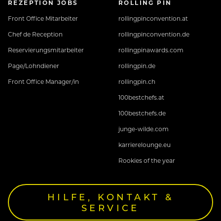
REZEPTION JOBS
ROLLING PIN
Front Office Mitarbeiter
rollingpinconvention.at
Chef de Reception
rollingpinconvention.de
Reservierungsmitarbeiter
rollingpinawards.com
Page/Lohndiener
rollingpin.de
Front Office Manager/in
rollingpin.ch
100bestchefs.at
100bestchefs.de
junge-wilde.com
karrierelounge.eu
Rookies of the year
HILFE, KONTAKT &
SERVICE