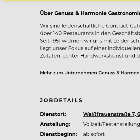
Über Genuss & Harmonie Gastronom
Wir sind leidenschaftliche Contract-Cat
über 140 Restaurants in den Geschäftsb
Seit 1951 widmen wir uns mit Leidensc
liegt unser Fokus auf einer individuell
Zutaten, echter Handwerkskunst und d
von uns zugesetzten Zusatzstoffen.
Mehr zum Unternehmen Genuss & Harmon
Qualität, Gastfreundschaft, Service un
erster Stelle, ergänzt durch gesundhei
Konzepte.
JOBDETAILS
Dienstort:
Weißfrauenstraße 7, 
Unser Alleinstellungsmerkmal kombinier
Anstellung:
Vollzeit/Festanstellun
umfassenden Service in den verschied
Dienstbeginn:
ab sofort
Ganztagsverpflegung. Ziel ist es, jedem 