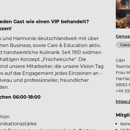
 jeden Gast wie einen VIP behandelt?
nzen!
Genus
uss und Harmonie deutschlandweit mit über
hen Business, sowie Care & Education aktiv.
Casua
d handwerkliche Kulinarik. Seit 1951 widmen
haltigen Konzept „Frischeküche“. Die
G&H
ind unsere Mitarbeiter, die unsere Vision Tag
Teamle
Frau M
es auf das Engagement jedes Einzelnen an –
Harrla
veau und professioneller, freundlicher
68163 
den.
+49 (0
chen 06:00-18:00
https:
Mitgl
chön
nikationsstärke
kein
Verb