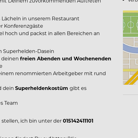
h mit Deinem zuvorkommenden Auftreten
as Lächeln in unserem Restaurant
ner Konferenzgäste
l hoch und packst in allen Bereichen an
om Superhelden-Dasein
n deinen
freien Abenden und Wochenenden
ie
 einem renommierten Arbeitgeber mit rund
d dein
Superheldenkostüm
gibt es
es Team
k
stellen, ich bin unter der
015142411101