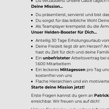
Du verzauberst unsere Gäste täglic
Deine Mission...
Du präsentierst, servierst und bist d
Du sorgst für das leibliche Wohl Dei
Als Teamplayer krempelst du die Ärme
Unser Helden-Booster für Dich...
Anteilig 30 Tage Erholungsurlaub v
Deine Freizeit liegt dir am Herzen? A
hast du Zeit für dich und deine Famil
Ein
unbefristeter
Arbeitsvertrag bei
1.600 Mitarbeitern
Ein leckeres
Mittagessen
pro Tag un
kostenfrei von uns
Flache Hierarchien und ein motiviert
Starte deine Mission jetzt!
Erste Fragen kannst du gern an
Patric
erreichbar. Wir freuen uns auf dich!