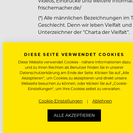
Videos, Eindrücke und weitere Informati
frischemacher.de/
(*) Alle männlichen Bezeichnungen im 
Geschlecht. Denn wir leben Vielfalt und
Unterzeichner der "Charta der Vielfalt".
DIESE SEITE VERWENDET COOKIES
Benefits für unsere Mitarbeiter
Diese Website verwendet Cookies - nähere Informationen dazu
und zu Ihren Rechten als Benutzer finden Sie in unserer
Verpflegung Vergünstigt / Kostenlo
Datenschutzerklärung am Ende der Seite. Klicken Sie auf „Alle
Akzeptieren“, um Cookies zu akzeptieren und direkt unsere
Wäscheservice
Webseite besuchen zu können, oder klicken Sie auf „Cookie-
Einstellungen“, um Ihre Cookies selbst zu verwalten.
Parkplatz
Cookie-Einstellungen
Ablehnen
Mitarbeiterevents
ALLE AKZEPTIEREN
Weiterbildungsprogramm