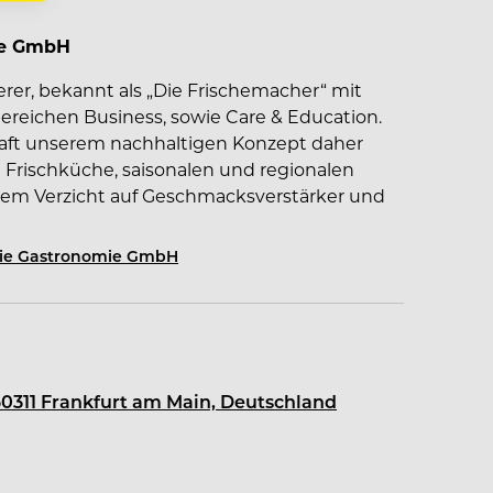
ie GmbH
erer, bekannt als „Die Frischemacher“ mit
ereichen Business, sowie Care & Education.
haft unserem nachhaltigen Konzept daher
en Frischküche, saisonalen und regionalen
em Verzicht auf Geschmacksverstärker und
ie Gastronomie GmbH
d Kundenzufriedenheit stehen bei uns an
tsorientierte und maßgeschneiderte
60311 Frankfurt am Main, Deutschland
t kulinarische Exzellenz mit einem
g
enen Gastronomiebereichen der
Gast ein einzigartiges kulinarisches Erlebnis