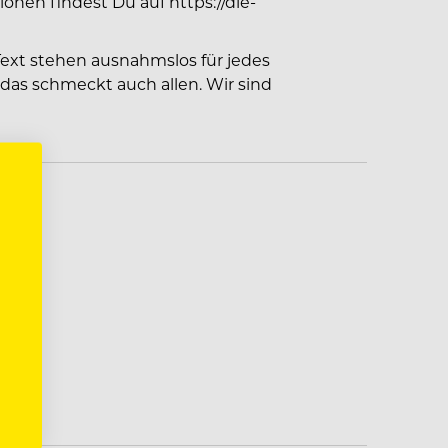
onen findest Du auf https://die-
Text stehen ausnahmslos für jedes
 das schmeckt auch allen. Wir sind
s