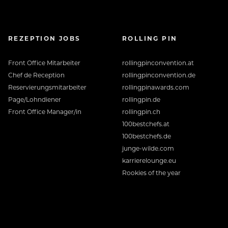
REZEPTION JOBS
ROLLING PIN
Front Office Mitarbeiter
rollingpinconvention.at
Chef de Reception
rollingpinconvention.de
Reservierungsmitarbeiter
rollingpinawards.com
Page/Lohndiener
rollingpin.de
Front Office Manager/in
rollingpin.ch
100bestchefs.at
100bestchefs.de
junge-wilde.com
karrierelounge.eu
Rookies of the year