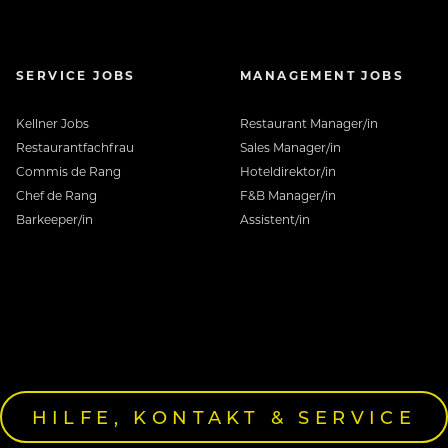
ge für Gesundheit.
SERVICE JOBS
MANAGEMENT JOBS
, Innovationen hervorzubringen und
Kellner Jobs
Restaurant Manager/in
 Bedürfnisse unserer Gäste und setzen
Restaurantfachfrau
Sales Manager/in
Commis de Rang
Hoteldirektor/in
Chef de Rang
F&B Manager/in
Barkeeper/in
Assistent/in
jedem einzelnen Tag.
sind neugierig. Wir sind anders.
nd DIE FRISCHEMACHER.
HILFE, KONTAKT & SERVICE