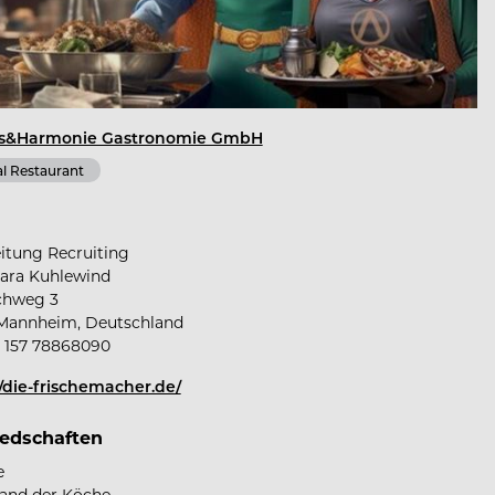
s&Harmonie Gastronomie GmbH
l Restaurant
itung Recruiting
ara Kuhlewind
chweg 3
Mannheim, Deutschland
) 157 78868090
//die-frischemacher.de/
iedschaften
e
and der Köche