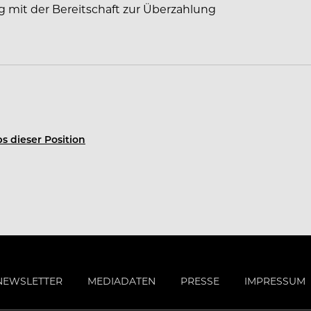
g mit der Bereitschaft zur Überzahlung
iebsgastronomie, Seniorengastronomie, Kita-
 Art.
und unsere Mission ist es, der Marktführer
s dieser Position
ikprofis das mit Leidenschaft und
t.
wo andere nur Zutaten sehen.
NEWSLETTER
MEDIADATEN
PRESSE
IMPRESSUM