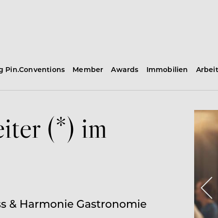
ng Pin.Conventions
Member
Awards
Immobilien
Arbei
iter (*) im
uss & Harmonie Gastronomie