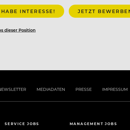
 HABE INTERESSE!
JETZT BEWERBE
h in unseren Gerichten wieder sowie in der
karte.
Das renovierte Restaurant bietet Platz
sischen Garten für weitere ca. 40 Personen.
s dieser Position
Qualität steht im Fokus. Gekocht wird mit
t, hausgemacht und kreativ.
NEWSLETTER
MEDIADATEN
PRESSE
IMPRESSUM
 Fokus. Gekocht wird mit authentischen
d kreativ. Angeboten wird eine kleine, aber
agesaktuellen Spezialitäten. Wir kombinieren
, raffiniert zubereitet und ganz nach
lassiker, wie Forellen, Wienerschnitzel oder
SERVICE JOBS
MANAGEMENT JOBS
en beliebt sind, einen neuen Touch.