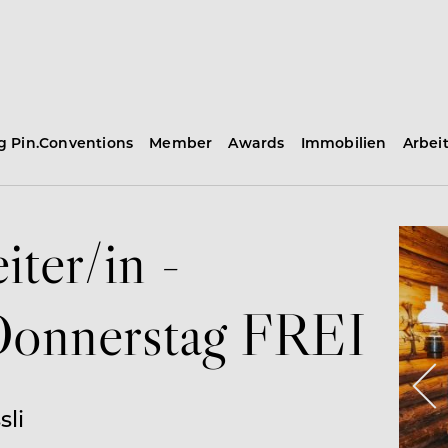
ng Pin.Conventions
Member
Awards
Immobilien
Arbei
iter/in -
onnerstag FREI
sli