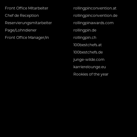
Front Office Mitarbeiter
rollingpinconvention.at
Chef de Reception
rollingpinconvention.de
Reservierungsmitarbeiter
rollingpinawards.com
Page/Lohndiener
rollingpin.de
Front Office Manager/in
rollingpin.ch
100bestchefs.at
100bestchefs.de
junge-wilde.com
karrierelounge.eu
Rookies of the year