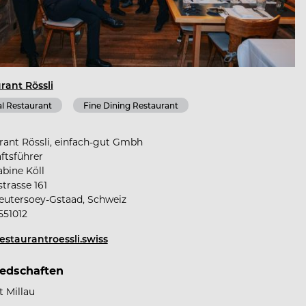
rant Rössli
l Restaurant
Fine Dining Restaurant
rant Rössli, einfach-gut Gmbh
ftsführer
abine Köll
trasse 161
eutersoey-Gstaad, Schweiz
551012
staurantroessli.swiss
iedschaften
t Millau