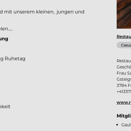
ard mit unserem kleinen, jungen und
n.....
Restau
lung
Casua
ag Ruhetag
Restau
Geschä
Frau S
Gsteigs
3784 F
+41337
www.re
hkeit
Mitgl
Gaul