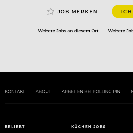
JOB MERKEN
ICH
Unser Credo einfach-gut, spiegelt sic
Gestaltung der Speisekarte und Wein
für ca. 40 Gäste und in unsererm paradi
Weitere Jobs an diesem Ort
Weitere Job
Frischer Wind und frische Produkte: 
authentischen Zutaten; saisongerech
KONTAKT
ABOUT
ARBEITEN BEI ROLLING PIN
Im Restaurant Rössli steht Qualität im
Zutaten; saisongerecht, hausgemacht un
feine Auswahl an fixen Gerichten und t
Bekanntes mit überraschenden Akzenten
unserem Gusto präsentiert.So erhalten K
BELIEBT
KÜCHEN JOBS
Eiskaffee, die besonders bei Stammgäst