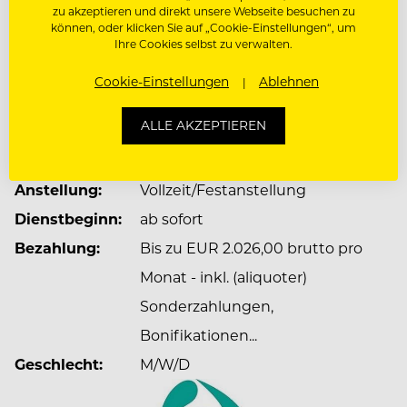
bester Gesundheit.
zu akzeptieren und direkt unsere Webseite besuchen zu
können, oder klicken Sie auf „Cookie-Einstellungen“, um
Ihre Cookies selbst zu verwalten.
JOBDETAILS
Cookie-Einstellungen
Ablehnen
Dienstort:
Neuhofen 108, 8983 Neuhofen
ALLE AKZEPTIEREN
108, 8983 Bad Mitterndorf,
Österreich
Anstellung:
Vollzeit/Festanstellung
Dienstbeginn:
ab sofort
Bezahlung:
Bis zu EUR 2.026,00 brutto pro
Monat - inkl. (aliquoter)
Sonderzahlungen,
Bonifikationen...
Geschlecht:
M/W/D