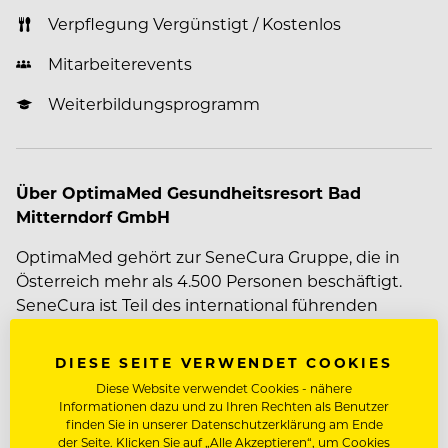
Verpflegung Vergünstigt / Kostenlos
Mitarbeiterevents
Weiterbildungsprogramm
Über OptimaMed Gesundheitsresort Bad
Mitterndorf GmbH
OptimaMed gehört zur SeneCura Gruppe, die in
Österreich mehr als 4.500 Personen beschäftigt.
SeneCura ist Teil des international führenden
ORPEA-Konzerns mit Standorten in 13 Ländern. In
unseren Einrichtungen für Rehabilitation, Kur,
DIESE SEITE VERWENDET COOKIES
Gesundheitsvorsorge Aktiv, physikalische Medizin
Diese Website verwendet Cookies - nähere
und Dialyse begleitet ein hochqualifiziertes Team
Mehr zum Unternehmen OptimaMed Gesundheitsresort
Informationen dazu und zu Ihren Rechten als Benutzer
Patient/innen und Kurgäste auf ihrem Weg zu
finden Sie in unserer Datenschutzerklärung am Ende
Bad Mitterndorf GmbH
der Seite. Klicken Sie auf „Alle Akzeptieren“, um Cookies