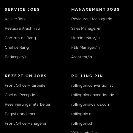
SERVICE JOBS
MANAGEMENT JOBS
Kellner Jobs
Restaurant Manager/in
Restaurantfachfrau
Sales Manager/in
Commis de Rang
Hoteldirektor/in
Chef de Rang
F&B Manager/in
Barkeeper/in
Assistent/in
REZEPTION JOBS
ROLLING PIN
Front Office Mitarbeiter
rollingpinconvention.at
Chef de Reception
rollingpinconvention.de
Reservierungsmitarbeiter
rollingpinawards.com
Page/Lohndiener
rollingpin.de
Front Office Manager/in
rollingpin.ch
100bestchefs.at