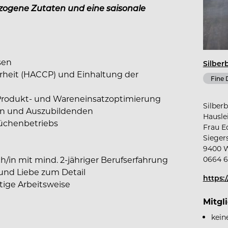
ezogene Zutaten und eine saisonale
sen
Silber
heit (HACCP) und Einhaltung der
Fine 
 Produkt- und Wareneinsatzoptimierung
Silber
en und Auszubildenden
Hausle
Küchenbetriebs
Frau E
Sieger
9400 W
in mit mind. 2-jähriger Berufserfahrung
0664 6
 und Liebe zum Detail
https:
tige Arbeitsweise
Mitgl
kein