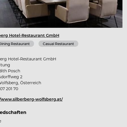
berg Hotel-Restaurant GmbH
Dining Restaurant
Casual Restaurant
berg Hotel-Restaurant GmbH
itung
dith Posch
sdorffweg 2
olfsberg, Österreich
07 201 70
//www.silberberg-wolfsberg.at/
iedschaften
e