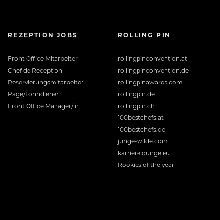
REZEPTION JOBS
ROLLING PIN
Front Office Mitarbeiter
rollingpinconvention.at
Chef de Reception
rollingpinconvention.de
Reservierungsmitarbeiter
rollingpinawards.com
Page/Lohndiener
rollingpin.de
Front Office Manager/in
rollingpin.ch
100bestchefs.at
100bestchefs.de
junge-wilde.com
karrierelounge.eu
Rookies of the year