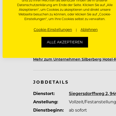
und zu Ihren Rechten als Benutzer finden Sie in unserer
Datenschutzerklärung am Ende der Seite. Klicken Sie auf „Alle
Über Silberberg Hotel-Restaurant G
Akzeptieren“, um Cookies zu akzeptieren und direkt unsere
Webseite besuchen zu können, oder klicken Sie auf „Cookie-
Einstellungen“, um Ihre Cookies selbst zu verwalten.
In unserem
Restaurant Silberberg
serv
und den besten Zutaten aus der Region
Cookie-Einstellungen
Ablehnen
auf saisonale, heimische Produkte, die wi
Geschmack, der authentisch ist und Fre
ALLE AKZEPTIEREN
Abendessen, bei uns kommt jeder auf s
Geschäftsreisende – wir heißen alle her
Mehr zum Unternehmen Silberberg Hotel-
JOBDETAILS
Dienstort:
Siegersdorffweg 2, 94
Anstellung:
Vollzeit/Festanstellun
Dienstbeginn:
ab sofort