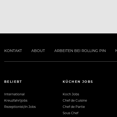
Hier arbeitest Du nicht nur mit – Du ge
Substanz und dem feinen Gespür für 
KONTAKT
ABOUT
ARBEITEN BEI ROLLING PIN
Was wir bieten
Top-Lage & kurze Wege: Arbeiten im Ze
BELIEBT
KÜCHEN JOBS
Charlotte (u. a. Parkplätze, Gemeinscha
International
Koch Jobs
Kreuzfahrtjobs
Chef de Cuisine
Team Card Lech Zürs: Vergünstigungen, 
Rezeptionist/in Jobs
Chef de Partie
Sous Chef