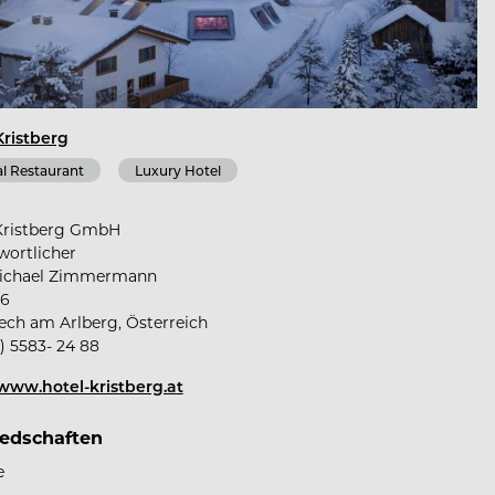
Kristberg
l Restaurant
Luxury Hotel
Kristberg GmbH
wortlicher
Michael Zimmermann
16
ech am Arlberg, Österreich
) 5583- 24 88
/www.hotel-kristberg.at
iedschaften
e