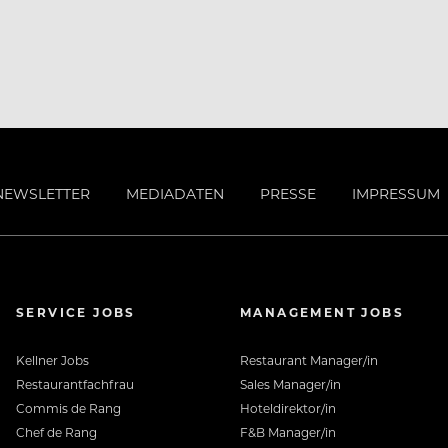
staltest Begegnungen. Mit Leidenschaft,
den Moment.
NEWSLETTER
MEDIADATEN
PRESSE
IMPRESSUM
ntrum von Lech; Mitarbeiterhaus Chalet
SERVICE JOBS
MANAGEMENT JOBS
ftsraum, Wäscherei, WLAN).
Kellner Jobs
Restaurant Manager/in
Restaurantfachfrau
Sales Manager/in
Freizeitangebote und Mobilitäts-Benefits. ￼
Commis de Rang
Hoteldirektor/in
Chef de Rang
F&B Manager/in