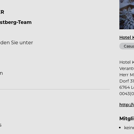
ER
ristberg-Team
Hotel 
nden Sie unter
Casua
Hotel 
Verant
nn
Herr 
Dorf 3
6764 L
0043(0
http:/
Mitgl
s
kein