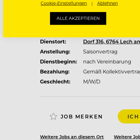
Mehr zum Unternehmen Hotel Kristberg
Cookie-Einstellungen
Ablehnen
ALLE AKZEPTIEREN
JOBDETAILS
Kulinarisch schlägt unser Herz an zwei 
mit Open Kitchen, Frühstück, Sonnent
Dienstort:
Dorf 316, 6764 Lech a
Dinner – und im Scotch Club, unserem Di
Anstellung:
Saisonvertrag
und Fondue. Hier werden Tische geteilt
Dienstbeginn:
nach Vereinbarung
Bezahlung:
Gemäß Kollektivvertra
Balance findest Du im MonteKristo – uns
Geschlecht:
M/W/D
und Yoga, in dem Ruhe und Energie zu
Für kurze Wege sorgt das Mitarbeiterhau
und direkt neben unserem Hotel. ￼
JOB MERKEN
ICH
Weitere Jobs an diesem Ort
Weitere Job