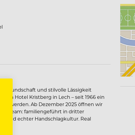
el
tfreundschaft und stilvolle Lässigkeit
 Hotel Kristberg in Lech – seit 1966 ein
gen werden. Ab Dezember 2025 öffnen wir
nd Team: familiengeführt in dritter
ch und echter Handschlagkultur. Real