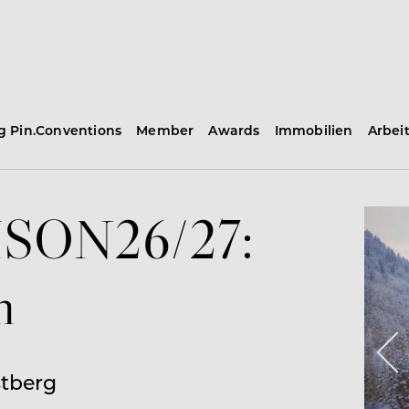
ng Pin.Conventions
Member
Awards
Immobilien
Arbei
SON26/27:
n
stberg