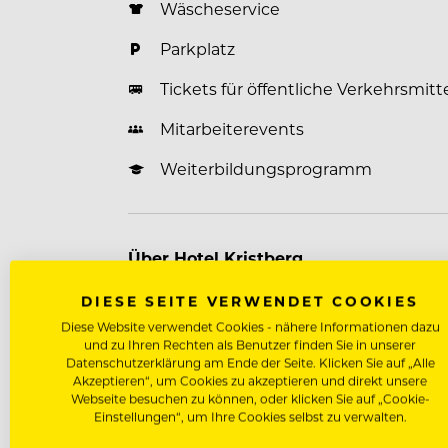
Wäscheservice
Parkplatz
Tickets für öffentliche Verkehrsmitt
Mitarbeiterevents
Weiterbildungsprogramm
Über Hotel Kristberg
Du suchst einen Platz, an dem echte Gas
DIESE SEITE VERWENDET COOKIES
zusammenkommen? Willkommen im neuen
Diese Website verwendet Cookies - nähere Informationen dazu
Haus, in dem aus Momenten Erinnerun
und zu Ihren Rechten als Benutzer finden Sie in unserer
Datenschutzerklärung am Ende der Seite. Klicken Sie auf „Alle
unser neu erbautes Zuhause für Gäste u
Akzeptieren“, um Cookies zu akzeptieren und direkt unsere
Generation, mit klarem Qualitätsanspru
Webseite besuchen zu können, oder klicken Sie auf „Cookie-
Moments by Real People. ￼
Einstellungen“, um Ihre Cookies selbst zu verwalten.