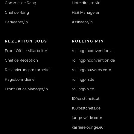
Commis de Rang
Hoteldirektor/in
Chef de Rang
F&B Manager/in
Barkeeper/in
Assistent/in
REZEPTION JOBS
ROLLING PIN
Front Office Mitarbeiter
rollingpinconvention.at
Chef de Reception
rollingpinconvention.de
Reservierungsmitarbeiter
rollingpinawards.com
Page/Lohndiener
rollingpin.de
Front Office Manager/in
rollingpin.ch
100bestchefs.at
100bestchefs.de
junge-wilde.com
karrierelounge.eu