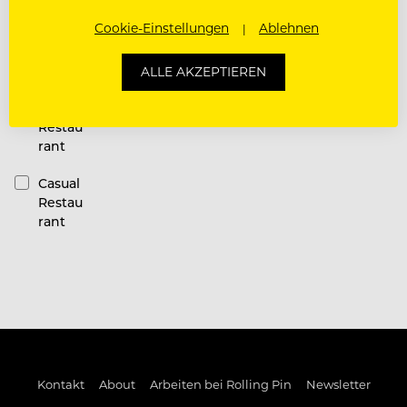
Restauran
Cookie-Einstellungen
Ablehnen
t
Kategorie
ALLE AKZEPTIEREN
Fine
Dining
Restau
rant
Casual
Restau
rant
Kontakt
About
Arbeiten bei Rolling Pin
Newsletter