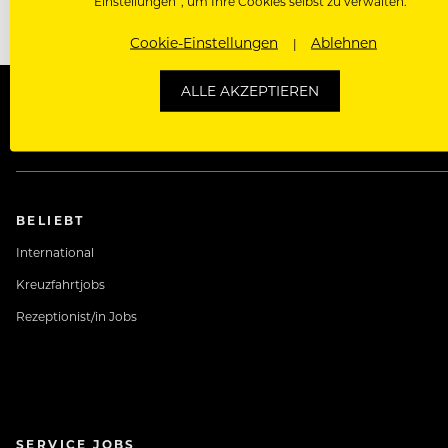
Einstellungen“, um Ihre Cookies selbst zu verwalten.
Cookie-Einstellungen
Ablehnen
ALLE AKZEPTIEREN
Kontakt
About
Arbeiten bei Rolli
BELIEBT
International
Kreuzfahrtjobs
Rezeptionist/in Jobs
SERVICE JOBS