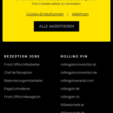
Ihre Cookies selbst zu verwalten.
Kellner Jobs
Restaurant Manager/in
Cookie-Einstellungen
Ablehnen
Restaurantfachfrau
Sales Manager/in
Commis de Rang
Hoteldirektor/in
ALLE AKZEPTIEREN
Chef de Rang
F&B Manager/in
Barkeeper/in
Assistent/in
REZEPTION JOBS
ROLLING PIN
Front Office Mitarbeiter
rollingpinconvention.at
Chef de Reception
rollingpinconvention.de
Reservierungsmitarbeiter
rollingpinawards.com
Page/Lohndiener
rollingpin.de
Front Office Manager/in
rollingpin.ch
100bestchefs.at
100bestchefs.de