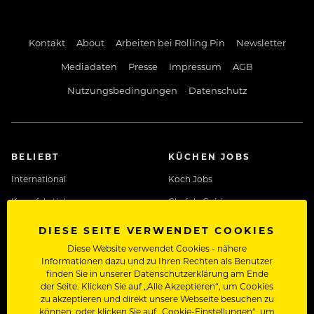
Kontakt
About
Arbeiten bei Rolling Pin
Newsletter
Mediadaten
Presse
Impressum
AGB
Nutzungsbedingungen
Datenschutz
BELIEBT
KÜCHEN JOBS
International
Koch Jobs
Kreuzfahrtjobs
Chef de Cuisine
Rezeptionist/in Jobs
Chef de Partie
DIESE SEITE VERWENDET COOKIES
Sous Chef
Diese Website verwendet Cookies - nähere
Informationen dazu und zu Ihren Rechten als Benutzer
Jungkoch
finden Sie in unserer Datenschutzerklärung am Ende
der Seite. Klicken Sie auf „Alle Akzeptieren“, um Cookies
zu akzeptieren und direkt unsere Webseite besuchen zu
können, oder klicken Sie auf „Cookie-Einstellungen“, um
SERVICE JOBS
MANAGEMENT JOBS