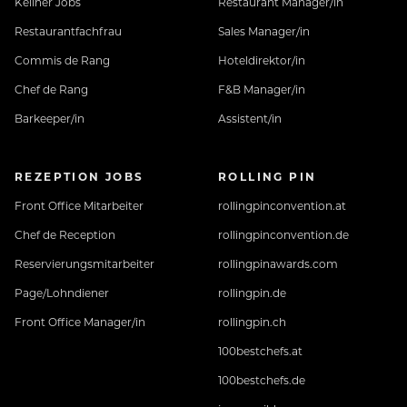
Kellner Jobs
Restaurant Manager/in
Restaurantfachfrau
Sales Manager/in
Commis de Rang
Hoteldirektor/in
Chef de Rang
F&B Manager/in
Barkeeper/in
Assistent/in
REZEPTION JOBS
ROLLING PIN
Front Office Mitarbeiter
rollingpinconvention.at
Chef de Reception
rollingpinconvention.de
Reservierungsmitarbeiter
rollingpinawards.com
Page/Lohndiener
rollingpin.de
Front Office Manager/in
rollingpin.ch
100bestchefs.at
100bestchefs.de