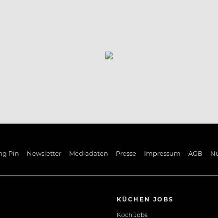
ng Pin
Newsletter
Mediadaten
Presse
Impressum
AGB
N
KÜCHEN JOBS
Koch Jobs