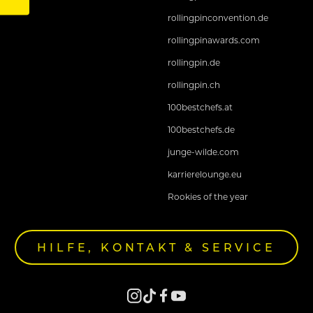
rollingpinconvention.de
rollingpinawards.com
rollingpin.de
rollingpin.ch
100bestchefs.at
100bestchefs.de
junge-wilde.com
karrierelounge.eu
Rookies of the year
HILFE, KONTAKT & SERVICE