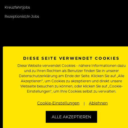
Kreuzfahrtjobs
Rezeptionist/in Jobs
SERVICE JOBS
DIESE SEITE VERWENDET COOKIES
Kellner Jobs
Diese Website verwendet Cookies - nähere Informationen dazu
und zu Ihren Rechten als Benutzer finden Sie in unserer
Restaurantfachfrau
Datenschutzerklärung am Ende der Seite. Klicken Sie auf „Alle
Commis de Rang
Akzeptieren“, um Cookies zu akzeptieren und direkt unsere
Webseite besuchen zu können, oder klicken Sie auf „Cookie-
Chef de Rang
Einstellungen“, um Ihre Cookies selbst zu verwalten.
Barkeeper/in
Cookie-Einstellungen
Ablehnen
ALLE AKZEPTIEREN
REZEPTION JOBS
Front Office Mitarbeiter