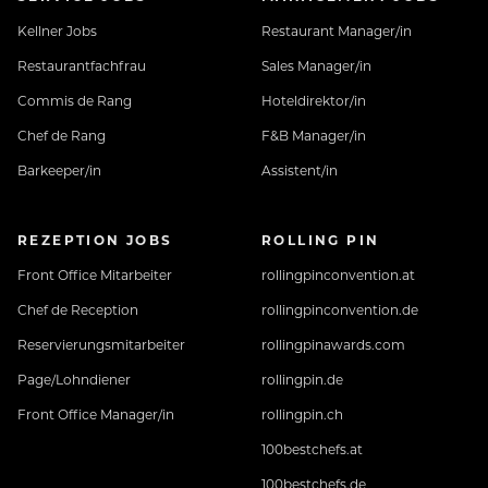
Kellner Jobs
Restaurant Manager/in
Restaurantfachfrau
Sales Manager/in
Commis de Rang
Hoteldirektor/in
Chef de Rang
F&B Manager/in
Barkeeper/in
Assistent/in
REZEPTION JOBS
ROLLING PIN
Front Office Mitarbeiter
rollingpinconvention.at
Chef de Reception
rollingpinconvention.de
Reservierungsmitarbeiter
rollingpinawards.com
Page/Lohndiener
rollingpin.de
Front Office Manager/in
rollingpin.ch
100bestchefs.at
100bestchefs.de