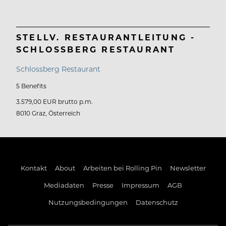
STELLV. RESTAURANTLEITUNG -
SCHLOSSBERG RESTAURANT
Schlossberg Restaurant
5 Benefits
3.579,00 EUR brutto p.m.
8010 Graz, Österreich
Kontakt
About
Arbeiten bei Rolling Pin
Newsletter
Mediadaten
Presse
Impressum
AGB
Nutzungsbedingungen
Datenschutz