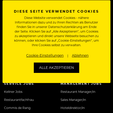
Nutzungsbedingungen
Datenschutz
DIESE SEITE VERWENDET COOKIES
Diese Website verwendet Cookies - nähere
Informationen dazu und zu Ihren Rechten als Benutzer
finden Sie in unserer Datenschutzerklärung am Ende
BELIEBT
KÜCHEN JOBS
der Seite. Klicken Sie auf „Alle Akzeptieren“, um Cookies
International
Koch Jobs
zu akzeptieren und direkt unsere Webseite besuchen zu
können, oder klicken Sie auf „Cookie-Einstellungen“, um
Kreuzfahrtjobs
Chef de Cuisine
Ihre Cookies selbst zu verwalten.
Rezeptionist/in Jobs
Chef de Partie
Cookie-Einstellungen
Ablehnen
Sous Chef
ALLE AKZEPTIEREN
Jungkoch
SERVICE JOBS
MANAGEMENT JOBS
Kellner Jobs
Restaurant Manager/in
Restaurantfachfrau
Sales Manager/in
Commis de Rang
Hoteldirektor/in