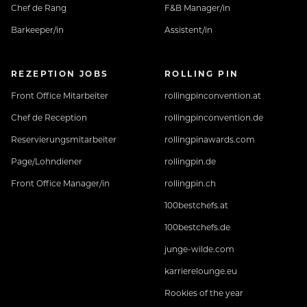
Chef de Rang
F&B Manager/in
Barkeeper/in
Assistent/in
REZEPTION JOBS
ROLLING PIN
Front Office Mitarbeiter
rollingpinconvention.at
Chef de Reception
rollingpinconvention.de
Reservierungsmitarbeiter
rollingpinawards.com
Page/Lohndiener
rollingpin.de
Front Office Manager/in
rollingpin.ch
100bestchefs.at
100bestchefs.de
junge-wilde.com
karrierelounge.eu
Rookies of the year