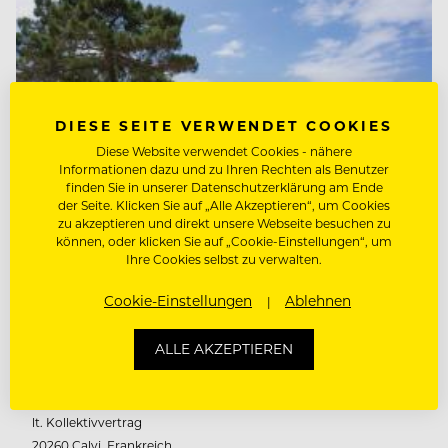
DIESE SEITE VERWENDET COOKIES
Diese Website verwendet Cookies - nähere
Informationen dazu und zu Ihren Rechten als Benutzer
finden Sie in unserer Datenschutzerklärung am Ende
der Seite. Klicken Sie auf „Alle Akzeptieren“, um Cookies
zu akzeptieren und direkt unsere Webseite besuchen zu
können, oder klicken Sie auf „Cookie-Einstellungen“, um
Ihre Cookies selbst zu verwalten.
TOURENFÜHRER BIKE / RAD
Cookie-Einstellungen
Ablehnen
(W/M/D)
ALLE AKZEPTIEREN
Feriendorf Zum Störrischen Esel
5 Benefits
lt. Kollektivvertrag
20260 Calvi, Frankreich