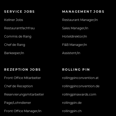
SERVICE JOBS
MANAGEMENT JOBS
Kellner Jobs
Restaurant Manager/in
Restaurantfachfrau
Sales Manager/in
Commis de Rang
Hoteldirektor/in
Chef de Rang
F&B Manager/in
Barkeeper/in
Assistent/in
REZEPTION JOBS
ROLLING PIN
Front Office Mitarbeiter
rollingpinconvention.at
Chef de Reception
rollingpinconvention.de
Reservierungsmitarbeiter
rollingpinawards.com
Page/Lohndiener
rollingpin.de
Front Office Manager/in
rollingpin.ch