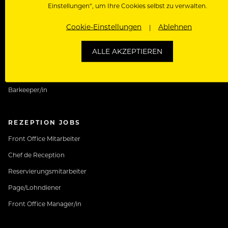
Einstellungen“, um Ihre Cookies selbst zu verwalten.
SERVICE JOBS
Kellner Jobs
Cookie-Einstellungen
Ablehnen
Restaurantfachfrau
ALLE AKZEPTIEREN
Commis de Rang
Chef de Rang
Barkeeper/in
REZEPTION JOBS
Front Office Mitarbeiter
Chef de Reception
Reservierungsmitarbeiter
Page/Lohndiener
Front Office Manager/in