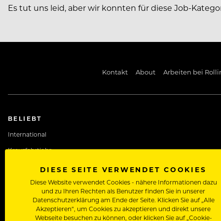
Es tut uns leid, aber wir konnten für diese Job-Katego
Kontakt
About
Arbeiten bei Rolli
BELIEBT
International
Kreuzfahrtjobs
Rezeptionist/in Jobs
DIESE SEITE VERWENDET COOKIES
Diese Website verwendet Cookies - nähere Informationen dazu
und zu Ihren Rechten als Benutzer finden Sie in unserer
Datenschutzerklärung am Ende der Seite. Klicken Sie auf „Alle
Akzeptieren“, um Cookies zu akzeptieren und direkt unsere
Webseite besuchen zu können, oder klicken Sie auf „Cookie-