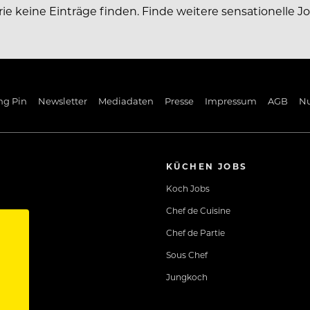
rie keine Einträge finden. Finde weitere sensationelle J
ng Pin
Newsletter
Mediadaten
Presse
Impressum
AGB
N
KÜCHEN JOBS
Koch Jobs
Chef de Cuisine
Chef de Partie
Sous Chef
Jungkoch