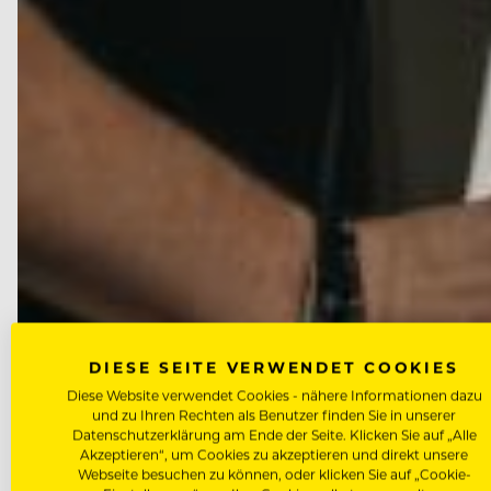
DIESE SEITE VERWENDET COOKIES
Diese Website verwendet Cookies - nähere Informationen dazu
und zu Ihren Rechten als Benutzer finden Sie in unserer
Datenschutzerklärung am Ende der Seite. Klicken Sie auf „Alle
Akzeptieren“, um Cookies zu akzeptieren und direkt unsere
Webseite besuchen zu können, oder klicken Sie auf „Cookie-