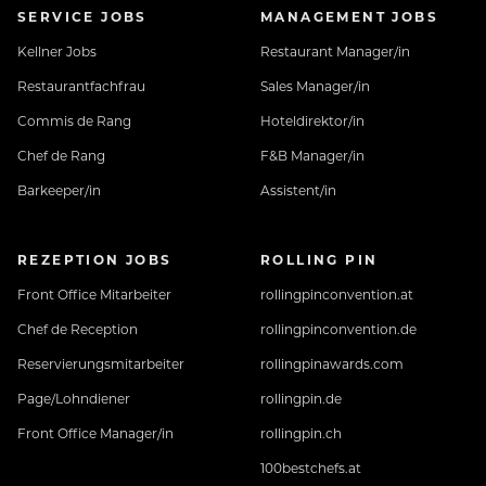
SERVICE JOBS
MANAGEMENT JOBS
Kellner Jobs
Restaurant Manager/in
Restaurantfachfrau
Sales Manager/in
Commis de Rang
Hoteldirektor/in
Chef de Rang
F&B Manager/in
Barkeeper/in
Assistent/in
REZEPTION JOBS
ROLLING PIN
Front Office Mitarbeiter
rollingpinconvention.at
Chef de Reception
rollingpinconvention.de
Reservierungsmitarbeiter
rollingpinawards.com
Page/Lohndiener
rollingpin.de
Front Office Manager/in
rollingpin.ch
100bestchefs.at