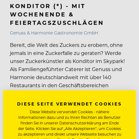
KONDITOR (*) - MIT
WOCHENENDE &
FEIERTAGSZUSCHLÄGEN
Genuss & Harmonie Gastronomie GmbH
Bereit, die Welt des Zuckers zu erobern, ohne
jemals in eine Zuckerfalle zu geraten? Werde
unser Zuckerkünstler als Konditor im Skypark!
Als Familiengeführter Caterer ist Genuss und
Harmonie deutschlandweit mit über 140
Restaurants in den Geschäftsbereichen
Business, sowie Care & Education aktiv. Unsere
Gäste erleben täglich frische und
DIESE SEITE VERWENDET COOKIES
handwerkliche Kulinarik. Seit 1951 widmen wir
Diese Website verwendet Cookies - nähere
uns…
Informationen dazu und zu Ihren Rechten als Benutzer
finden Sie in unserer Datenschutzerklärung am Ende
der Seite. Klicken Sie auf „Alle Akzeptieren“, um Cookies
zu akzeptieren und direkt unsere Webseite besuchen zu