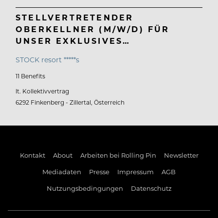
STELLVERTRETENDER
OBERKELLNER (M/W/D) FÜR
UNSER EXKLUSIVES…
STOCK resort *****s
11 Benefits
lt. Kollektivvertrag
6292 Finkenberg - Zillertal, Österreich
Kontakt
About
Arbeiten bei Rolling Pin
Newsletter
Mediadaten
Presse
Impressum
AGB
Nutzungsbedingungen
Datenschutz