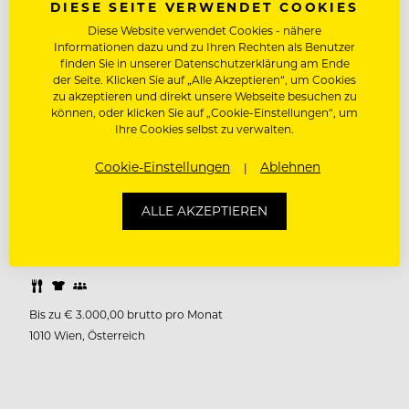
DIESE SEITE VERWENDET COOKIES
STELLVERTRETENDE RESTAURANTLEITUNG
Diese Website verwendet Cookies - nähere
(M/W/D) 35 - 40 STUNDEN | AB SOFORT DEINE
Informationen dazu und zu Ihren Rechten als Benutzer
AUFGABEN Unterstützung und Vertretung der
finden Sie in unserer Datenschutzerklärung am Ende
der Seite. Klicken Sie auf „Alle Akzeptieren“, um Cookies
Restaurantleitung im Tagesgeschäft Führung,
zu akzeptieren und direkt unsere Webseite besuchen zu
Motivation und Einsatzplanung des Teams
können, oder klicken Sie auf „Cookie-Einstellungen“, um
Ihre Cookies selbst zu verwalten.
Sicherstellung reibungsloser Abläufe
Qualitätskontrolle & Einhaltung unserer
Cookie-Einstellungen
Ablehnen
Markenstandards Kassenführung,
Tagesabrechnung und Warenwirtschaft
ALLE AKZEPTIEREN
Einarbeitung neuer Mitarbeiter:innen
Gästebetreuung und aktives…
Bis zu € 3.000,00 brutto pro Monat
1010 Wien, Österreich