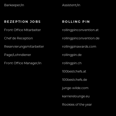
Barkeeper/in
Assistent/in
REZEPTION JOBS
ROLLING PIN
Front Office Mitarbeiter
rollingpinconvention.at
Chef de Reception
rollingpinconvention.de
Reservierungsmitarbeiter
rollingpinawards.com
Page/Lohndiener
rollingpin.de
Front Office Manager/in
rollingpin.ch
100bestchefs.at
100bestchefs.de
junge-wilde.com
karrierelounge.eu
Rookies of the year