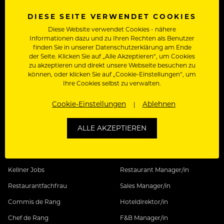
DIESE SEITE VERWENDET COOKIES
Diese Website verwendet Cookies - nähere
Informationen dazu und zu Ihren Rechten als Benutzer
BELIEBT
KÜCHEN JOBS
finden Sie in unserer Datenschutzerklärung am Ende
der Seite. Klicken Sie auf „Alle Akzeptieren“, um Cookies
International
Koch Jobs
zu akzeptieren und direkt unsere Webseite besuchen zu
Kreuzfahrtjobs
Chef de Cuisine
können, oder klicken Sie auf „Cookie-Einstellungen“, um
Ihre Cookies selbst zu verwalten.
Rezeptionist/in Jobs
Chef de Partie
Cookie-Einstellungen
Ablehnen
Sous Chef
Jungkoch
ALLE AKZEPTIEREN
SERVICE JOBS
MANAGEMENT JOBS
Kellner Jobs
Restaurant Manager/in
Restaurantfachfrau
Sales Manager/in
Commis de Rang
Hoteldirektor/in
Chef de Rang
F&B Manager/in