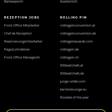
Barkeeper/in
Assistent/in
REZEPTION JOBS
ROLLING PIN
Front Office Mitarbeiter
rollingpinconvention.at
Chef de Reception
rollingpinconvention.de
Reservierungsmitarbeiter
rollingpinawards.com
Page/Lohndiener
rollingpin.de
Front Office Manager/in
rollingpin.ch
100bestchefs.at
100bestchefs.de
junge-wilde.com
karrierelounge.eu
Rookies of the year