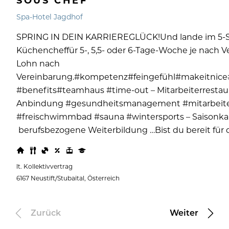
SOUS CHEF
Spa-Hotel Jagdhof
SPRING IN DEIN KARRIEREGLÜCK!Und lande im 5-Ste
Küchencheffür 5-, 5,5- oder 6-Tage-Woche je nach Ve
Lohn nach
Vereinbarung.#kompetenz#feingefühl#makeitnice
#benefits#teamhaus #time-out – Mitarbeiterrestaur
Anbindung #gesundheitsmanagement #mitarbeiter
#freischwimmbad #sauna #wintersports – Saisonkarte
berufsbezogene Weiterbildung …Bist du bereit fü
lt. Kollektivvertrag
6167 Neustift/Stubaital, Österreich
Zurück
Weiter