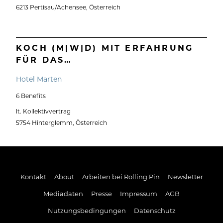
6213 Pertisau/Achensee, Österreich
KOCH (M|W|D) MIT ERFAHRUNG
FÜR DAS…
Hotel Marten
6 Benefits
lt. Kollektivvertrag
5754 Hinterglemm, Österreich
Kontakt
About
Arbeiten bei Rolling Pin
Newsletter
Mediadaten
Presse
Impressum
AGB
Nutzungsbedingungen
Datenschutz