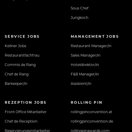
Sous Chef
Jungkoch
SERVICE JOBS
MANAGEMENT JOBS
Kellner Jobs
Restaurant Manager/in
Restaurantfachfrau
Sales Manager/in
Commis de Rang
Hoteldirektor/in
Chef de Rang
F&B Manager/in
Barkeeper/in
Assistent/in
REZEPTION JOBS
ROLLING PIN
Front Office Mitarbeiter
rollingpinconvention.at
Chef de Reception
rollingpinconvention.de
Reservierungsmitarbeiter
rollingpinawards.com