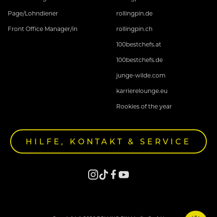
Page/Lohndiener
rollingpin.de
Front Office Manager/in
rollingpin.ch
100bestchefs.at
100bestchefs.de
junge-wilde.com
karrierelounge.eu
Rookies of the year
HILFE, KONTAKT & SERVICE