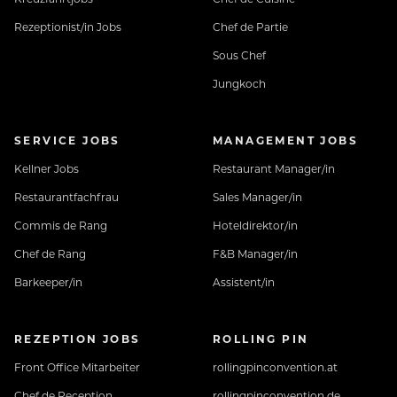
Rezeptionist/in Jobs
Chef de Partie
Sous Chef
Jungkoch
SERVICE JOBS
MANAGEMENT JOBS
Kellner Jobs
Restaurant Manager/in
Restaurantfachfrau
Sales Manager/in
Commis de Rang
Hoteldirektor/in
Chef de Rang
F&B Manager/in
Barkeeper/in
Assistent/in
REZEPTION JOBS
ROLLING PIN
Front Office Mitarbeiter
rollingpinconvention.at
Chef de Reception
rollingpinconvention.de