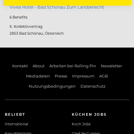
Vivea Hotel - Bad Schönau Zum Landsknecht
6 Benefits
lt. Kollektivvertrag
2853 Bad Schönau, Österreich
Kontakt
About
Arbeiten bei Rolling Pin
Newsletter
Mediadaten
Presse
Impressum
AGB
Nutzungsbedingungen
Datenschutz
BELIEBT
KÜCHEN JOBS
International
Koch Jobs
Kreuzfahrtjobs
Chef de Cuisine