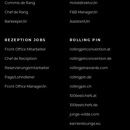
Commis de Rang
Hoteldirektor/in
Chef de Rang
F&B Manager/in
Barkeeper/in
Assistent/in
REZEPTION JOBS
ROLLING PIN
Front Office Mitarbeiter
rollingpinconvention.at
Chef de Reception
rollingpinconvention.de
Reservierungsmitarbeiter
rollingpinawards.com
Page/Lohndiener
rollingpin.de
Front Office Manager/in
rollingpin.ch
100bestchefs.at
100bestchefs.de
junge-wilde.com
karrierelounge.eu