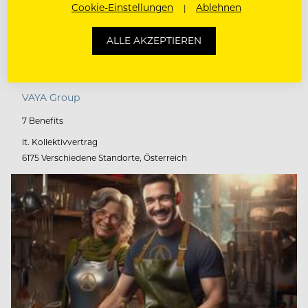
Cookie-Einstellungen
Ablehnen
ALLE AKZEPTIEREN
HOTELPRAKTIKUM (M/W/D)
VAYA Group
7 Benefits
lt. Kollektivvertrag
6175 Verschiedene Standorte, Österreich