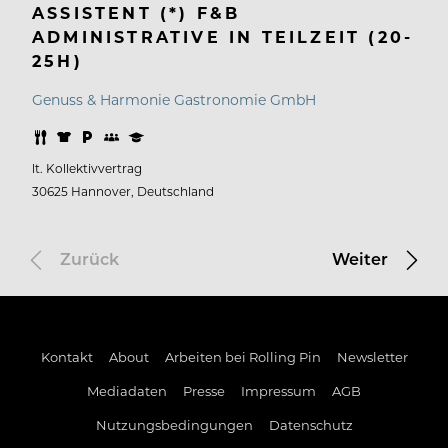
ASSISTENT (*) F&B
ADMINISTRATIVE IN TEILZEIT (20-
25H)
Genuss & Harmonie Gastronomie GmbH
lt. Kollektivvertrag
30625 Hannover, Deutschland
Zurück
Weiter
Kontakt
About
Arbeiten bei Rolling Pin
Newsletter
Mediadaten
Presse
Impressum
AGB
Nutzungsbedingungen
Datenschutz