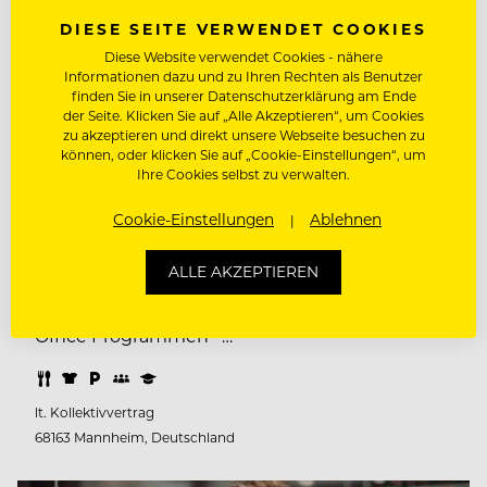
Genuss & Harmonie Gastronomie GmbH
DIESE SEITE VERWENDET COOKIES
Bist du der Entgelt-Stratege, der Gehälter fair
Diese Website verwendet Cookies - nähere
Informationen dazu und zu Ihren Rechten als Benutzer
und pünktlich auszahlt und dabei wie ein
finden Sie in unserer Datenschutzerklärung am Ende
Geschäftsgenie agiert? Werde unser Entgelt-
der Seite. Klicken Sie auf „Alle Akzeptieren“, um Cookies
zu akzeptieren und direkt unsere Webseite besuchen zu
Stratege! In Vollzeit (Mo. - Fr.: 09:00Uhr -
können, oder klicken Sie auf „Cookie-Einstellungen“, um
17:00Uhr) Deine Geheimwaffen...
Ihre Cookies selbst zu verwalten.
Abgeschlossene kaufmännische Ausbildung
Cookie-Einstellungen
Ablehnen
Erfahrung in den Schlachten der Lohn- und
Gehaltsbuchhaltung sowie Kenntnisse im
ALLE AKZEPTIEREN
Lohnsteuer- und Sozialversicherungsrecht
Erfahrung mit DATEV sowie den gängigen MS-
Office Programmen –…
lt. Kollektivvertrag
68163 Mannheim, Deutschland