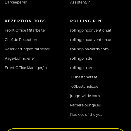
Barkeeper/in
Assistent/in
REZEPTION JOBS
ROLLING PIN
Front Office Mitarbeiter
rollingpinconvention.at
Chef de Reception
rollingpinconvention.de
Reservierungsmitarbeiter
rollingpinawards.com
Page/Lohndiener
rollingpin.de
Front Office Manager/in
rollingpin.ch
100bestchefs.at
100bestchefs.de
junge-wilde.com
karrierelounge.eu
Rookies of the year