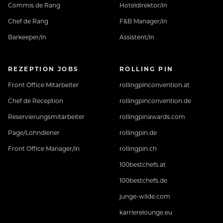
Commis de Rang
Hoteldirektor/in
Chef de Rang
F&B Manager/in
Barkeeper/in
Assistent/in
REZEPTION JOBS
ROLLING PIN
Front Office Mitarbeiter
rollingpinconvention.at
Chef de Reception
rollingpinconvention.de
Reservierungsmitarbeiter
rollingpinawards.com
Page/Lohndiener
rollingpin.de
Front Office Manager/in
rollingpin.ch
100bestchefs.at
100bestchefs.de
junge-wilde.com
karrierelounge.eu