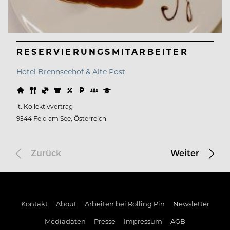
RESERVIERUNGSMITARBEITER
Hotel Brennseehof & Alte Post
lt. Kollektivvertrag
9544 Feld am See, Österreich
Zurück
Weiter
Kontakt
About
Arbeiten bei Rolling Pin
Newsletter
Mediadaten
Presse
Impressum
AGB