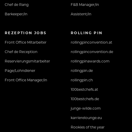
Chef de Rang
F&B Manager/in
Barkeeper/in
Assistent/in
REZEPTION JOBS
ROLLING PIN
Front Office Mitarbeiter
rollingpinconvention.at
Chef de Reception
rollingpinconvention.de
Reservierungsmitarbeiter
rollingpinawards.com
Page/Lohndiener
rollingpin.de
Front Office Manager/in
rollingpin.ch
100bestchefs.at
100bestchefs.de
junge-wilde.com
karrierelounge.eu
Rookies of the year