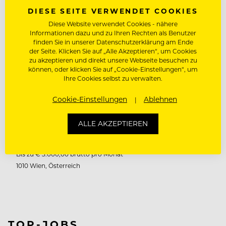
(M/W/D) 35 - 40 STUNDEN | AB SOFORT DEINE
DIESE SEITE VERWENDET COOKIES
AUFGABEN Unterstützung und Vertretung der
Diese Website verwendet Cookies - nähere
Restaurantleitung im Tagesgeschäft Führung,
Informationen dazu und zu Ihren Rechten als Benutzer
Motivation und Einsatzplanung des Teams
finden Sie in unserer Datenschutzerklärung am Ende
der Seite. Klicken Sie auf „Alle Akzeptieren“, um Cookies
Sicherstellung reibungsloser Abläufe
zu akzeptieren und direkt unsere Webseite besuchen zu
Qualitätskontrolle & Einhaltung unserer
können, oder klicken Sie auf „Cookie-Einstellungen“, um
Markenstandards Kassenführung,
Ihre Cookies selbst zu verwalten.
Tagesabrechnung und Warenwirtschaft
Cookie-Einstellungen
Ablehnen
Einarbeitung neuer Mitarbeiter:innen
Gästebetreuung und aktives…
ALLE AKZEPTIEREN
Bis zu € 3.000,00 brutto pro Monat
1010 Wien, Österreich
TOP-JOBS