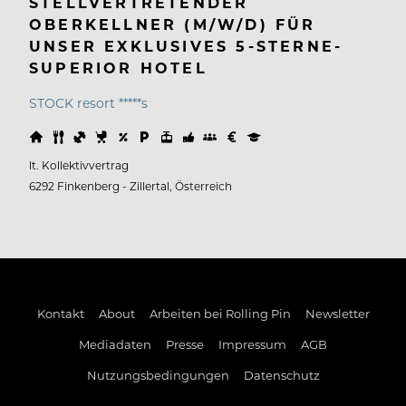
STELLVERTRETENDER
OBERKELLNER (M/W/D) FÜR
UNSER EXKLUSIVES 5-STERNE-
SUPERIOR HOTEL
STOCK resort *****s
lt. Kollektivvertrag
6292 Finkenberg - Zillertal, Österreich
Kontakt
About
Arbeiten bei Rolling Pin
Newsletter
Mediadaten
Presse
Impressum
AGB
Nutzungsbedingungen
Datenschutz