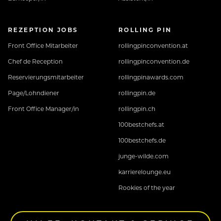
REZEPTION JOBS
ROLLING PIN
Front Office Mitarbeiter
rollingpinconvention.at
Chef de Reception
rollingpinconvention.de
Reservierungsmitarbeiter
rollingpinawards.com
Page/Lohndiener
rollingpin.de
Front Office Manager/in
rollingpin.ch
100bestchefs.at
100bestchefs.de
junge-wilde.com
karrierelounge.eu
Rookies of the year