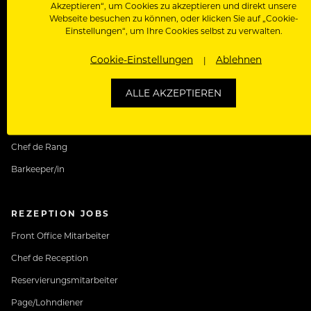
Akzeptieren“, um Cookies zu akzeptieren und direkt unsere
Webseite besuchen zu können, oder klicken Sie auf „Cookie-
Einstellungen“, um Ihre Cookies selbst zu verwalten.
SERVICE JOBS
Cookie-Einstellungen
Ablehnen
Kellner Jobs
ALLE AKZEPTIEREN
Restaurantfachfrau
Commis de Rang
Chef de Rang
Barkeeper/in
REZEPTION JOBS
Front Office Mitarbeiter
Chef de Reception
Reservierungsmitarbeiter
Page/Lohndiener