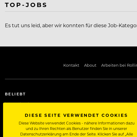
TOP-JOBS
Es tut uns leid, aber wir konnten für diese Job-Katego
Kontakt
About
Arbeiten bei Rolli
BELIEBT
International
Kreuzfahrtjobs
DIESE SEITE VERWENDET COOKIES
Diese Website verwendet Cookies - nähere Informationen dazu
Rezeptionist/in Jobs
und zu Ihren Rechten als Benutzer finden Sie in unserer
Datenschutzerklärung am Ende der Seite. Klicken Sie auf „Alle