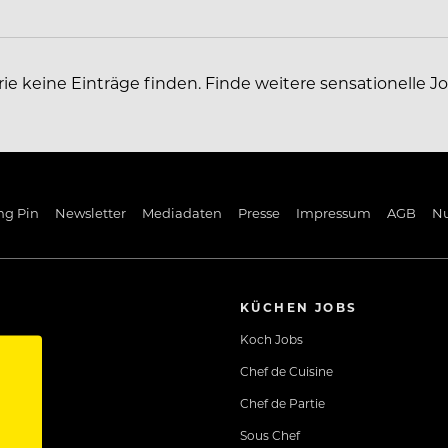
rie keine Einträge finden. Finde weitere sensationelle J
ng Pin
Newsletter
Mediadaten
Presse
Impressum
AGB
N
KÜCHEN JOBS
Koch Jobs
Chef de Cuisine
Chef de Partie
Sous Chef