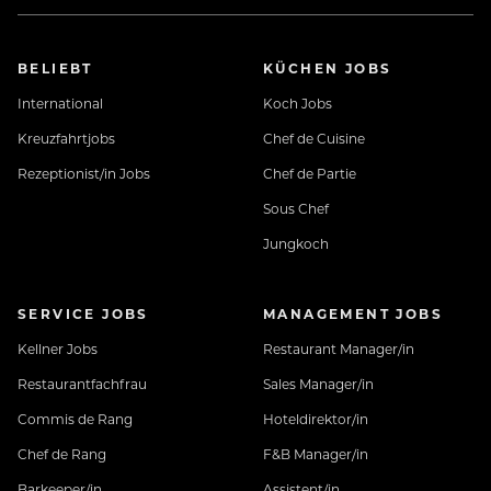
BELIEBT
KÜCHEN JOBS
International
Koch Jobs
Kreuzfahrtjobs
Chef de Cuisine
Rezeptionist/in Jobs
Chef de Partie
Sous Chef
Jungkoch
SERVICE JOBS
MANAGEMENT JOBS
Kellner Jobs
Restaurant Manager/in
Restaurantfachfrau
Sales Manager/in
Commis de Rang
Hoteldirektor/in
Chef de Rang
F&B Manager/in
Barkeeper/in
Assistent/in