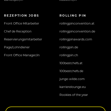
REZEPTION JOBS
ROLLING PIN
Front Office Mitarbeiter
rollingpinconvention.at
Chef de Reception
rollingpinconvention.de
Reservierungsmitarbeiter
rollingpinawards.com
Page/Lohndiener
rollingpin.de
Front Office Manager/in
rollingpin.ch
100bestchefs.at
100bestchefs.de
junge-wilde.com
karrierelounge.eu
Rookies of the year