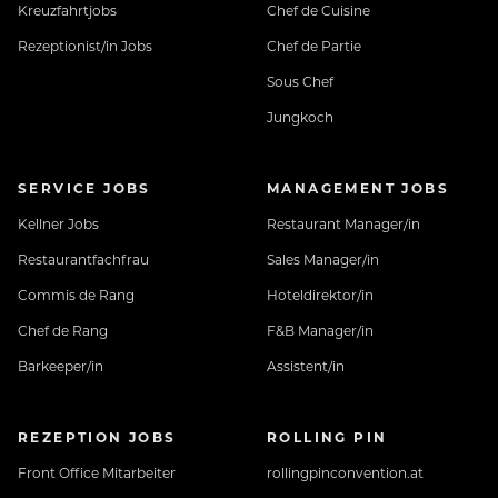
Kreuzfahrtjobs
Chef de Cuisine
Rezeptionist/in Jobs
Chef de Partie
Sous Chef
Jungkoch
SERVICE JOBS
MANAGEMENT JOBS
Kellner Jobs
Restaurant Manager/in
Restaurantfachfrau
Sales Manager/in
Commis de Rang
Hoteldirektor/in
Chef de Rang
F&B Manager/in
Barkeeper/in
Assistent/in
REZEPTION JOBS
ROLLING PIN
Front Office Mitarbeiter
rollingpinconvention.at