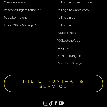
Chef de Reception
rollingpinconvention.de
Reservierungsmitarbeiter
rollingpinawards.com
Page/Lohndiener
rollingpin.de
Front Office Manager/in
rollingpin.ch
100bestchefs.at
100bestchefs.de
junge-wilde.com
karrierelounge.eu
Rookies of the year
HILFE, KONTAKT &
SERVICE