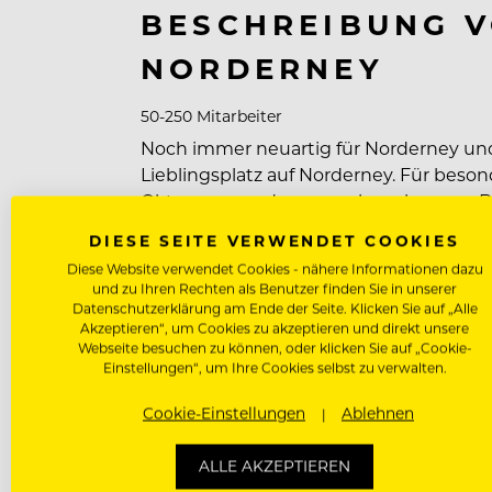
BESCHREIBUNG V
NORDERNEY
50-250 Mitarbeiter
Noch immer neuartig für Norderney und a
Lieblingsplatz auf Norderney. Für be
Oktopussy und unser nahegelegenes Bur
wieder überrascht, wird auf die Qualitä
DIESE SEITE VERWENDET COOKIES
Zutaten gearbeitet. Mache als Teil uns
Diese Website verwendet Cookies - nähere Informationen dazu
und zu Ihren Rechten als Benutzer finden Sie in unserer
Datenschutzerklärung am Ende der Seite. Klicken Sie auf „Alle
Akzeptieren“, um Cookies zu akzeptieren und direkt unsere
Webseite besuchen zu können, oder klicken Sie auf „Cookie-
Benefits für unsere Mitarbeiter
Einstellungen“, um Ihre Cookies selbst zu verwalten.
Unterkunft Vergünstigt / Kostenlos
Cookie-Einstellungen
Ablehnen
Verpflegung Vergünstigt / Kostenlo
ALLE AKZEPTIEREN
Wäscheservice