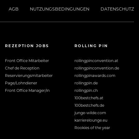
AGB
NUTZUNGSBEDINGUNGEN
DATENSCHUTZ
REZEPTION JOBS
ROLLING PIN
Front Office Mitarbeiter
rollingpinconvention.at
Chef de Reception
rollingpinconvention.de
Reservierungsmitarbeiter
rollingpinawards.com
Page/Lohndiener
rollingpin.de
Front Office Manager/in
rollingpin.ch
100bestchefs.at
100bestchefs.de
junge-wilde.com
karrierelounge.eu
Rookies of the year