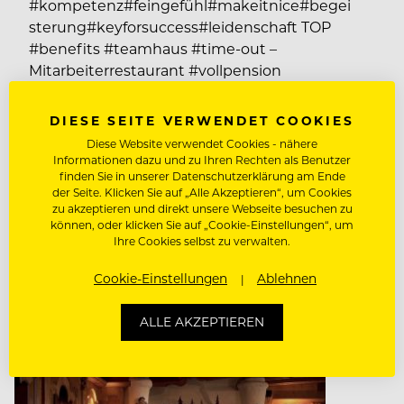
#kompetenz#feingefühl#makeitnice#begei
sterung#keyforsuccess#leidenschaft TOP
#benefits #teamhaus #time-out –
Mitarbeiterrestaurant #vollpension
#zentrale Lage #öffentliche Anbindung
#gesundheitsmanagement
DIESE SEITE VERWENDET COOKIES
#mitarbeiterspa #kosmetik #massagen
Diese Website verwendet Cookies - nähere
#fitness #tennis #freischwimmbad #sauna
Informationen dazu und zu Ihren Rechten als Benutzer
finden Sie in unserer Datenschutzerklärung am Ende
#wintersports – Saisonkarte #friends&family
der Seite. Klicken Sie auf „Alle Akzeptieren“, um Cookies
rates #karriereleiter ...
zu akzeptieren und direkt unsere Webseite besuchen zu
können, oder klicken Sie auf „Cookie-Einstellungen“, um
Ihre Cookies selbst zu verwalten.
lt. Kollektivvertrag
Cookie-Einstellungen
Ablehnen
6167 Neustift/Stubaital, Österreich
ALLE AKZEPTIEREN