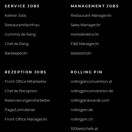
SERVICE JOBS
MANAGEMENT JOBS
Kellner Jobs
Restaurant Manager/in
Restaurantfachfrau
Sales Manager/in
Commis de Rang
Hoteldirektor/in
Chef de Rang
F&B Manager/in
Barkeeper/in
Assistent/in
REZEPTION JOBS
ROLLING PIN
Front Office Mitarbeiter
rollingpinconvention.at
Chef de Reception
rollingpinconvention.de
Reservierungsmitarbeiter
rollingpinawards.com
Page/Lohndiener
rollingpin.de
Front Office Manager/in
rollingpin.ch
100bestchefs.at