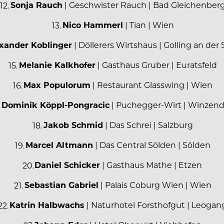
Sonja Rauch
| Geschwister Rauch | Bad Gleichenber
Nico Hammerl
| Tian | Wien
xander Koblinger
| Döllerers Wirtshaus | Golling an der 
Melanie Kalkhofer
| Gasthaus Gruber | Euratsfeld
Max Populorum
| Restaurant Glasswing | Wien
Dominik Köppl-Pongracic
| Puchegger-Wirt | Winzend
Jakob Schmid
| Das Schrei | Salzburg
Marcel Altmann
| Das Central Sölden | Sölden
Daniel Schicker
| Gasthaus Mathe | Etzen
Sebastian Gabriel
| Palais Coburg Wien | Wien
Katrin Halbwachs
| Naturhotel Forsthofgut | Leogan