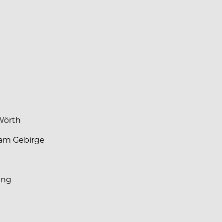
Wörth
 am Gebirge
ing