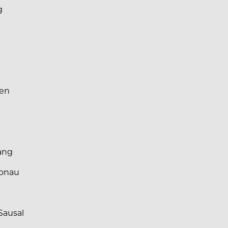
g
hen
gang
Donau
Sausal