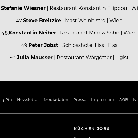
Stefanie Wiesner
| Restaurant Konstantin Filippou | W
Steve Breitzke
| Mast Weinbistro | Wien
Konstantin Neiber
| Restaurant Mraz & Sohn | Wien
Peter Jobst
| Schlosshotel Fiss | Fiss
Julia Mausser
| Restaurant Wörgötter | Ligist
ng Pin
Newsletter
Mediadaten
Presse
Impressum
AGB
N
KÜCHEN JOBS