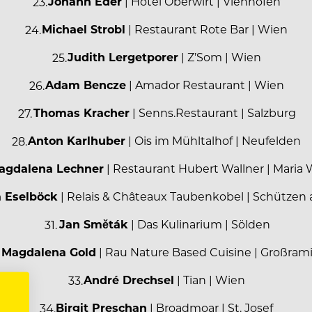
Johann Eder
| Hotel Oberwirt | Viehhofen
Michael Strobl
| Restaurant Rote Bar | Wien
Judith Lergetporer
| Z’Som | Wien
Adam Bencze
| Amador Restaurant | Wien
Thomas Kracher
| Senns.Restaurant | Salzburg
Anton Karlhuber
| Ois im Mühltalhof | Neufelden
agdalena Lechner
| Restaurant Hubert Wallner | Maria 
 Eselböck
| Relais & Châteaux Taubenkobel | Schützen
Jan Směták
| Das Kulinarium | Sölden
Magdalena Gold
| Rau Nature Based Cuisine | Großram
André Drechsel
| Tian | Wien
Birgit Preschan
| Broadmoar | St. Josef