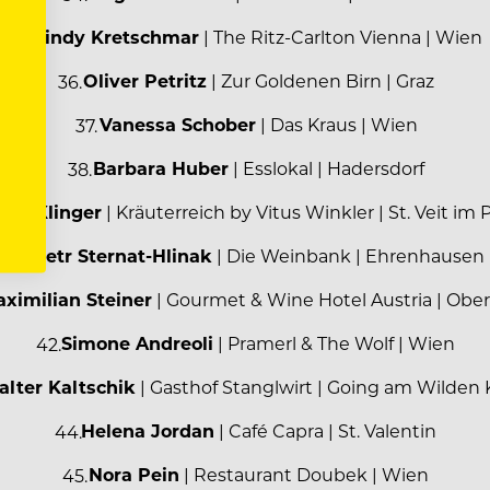
Sindy Kretschmar
| The Ritz-Carlton Vienna | Wien
Oliver Petritz
| Zur Goldenen Birn | Graz
Vanessa Schober
| Das Kraus | Wien
Barbara Huber
| Esslokal | Hadersdorf
ian Klinger
| Kräuterreich by Vitus Winkler | St. Veit im
Petr Sternat-Hlinak
| Die Weinbank | Ehrenhausen
ximilian Steiner
| Gourmet & Wine Hotel Austria | Obe
Simone Andreoli
| Pramerl & The Wolf | Wien
lter Kaltschik
| Gasthof Stanglwirt | Going am Wilden 
Helena Jordan
| Café Capra | St. Valentin
Nora Pein
| Restaurant Doubek | Wien