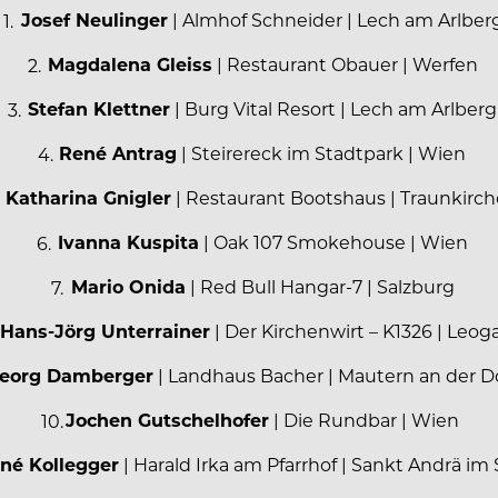
Josef Neulinger
| Almhof Schneider | Lech am Arlber
Magdalena Gleiss
| Restaurant Obauer | Werfen
Stefan Klettner
| Burg Vital Resort | Lech am Arlberg
René Antrag
| Steirereck im Stadtpark | Wien
Katharina Gnigler
| Restaurant Bootshaus | Traunkirc
Ivanna Kuspita
| Oak 107 Smokehouse | Wien
Mario Onida
| Red Bull Hangar-7 | Salzburg
Hans-Jörg Unterrainer
| Der Kirchenwirt – K1326 | Leo
eorg Damberger
| Landhaus Bacher | Mautern an der 
Jochen Gutschelhofer
| Die Rundbar | Wien
né Kollegger
| Harald Irka am Pfarrhof | Sankt Andrä im 