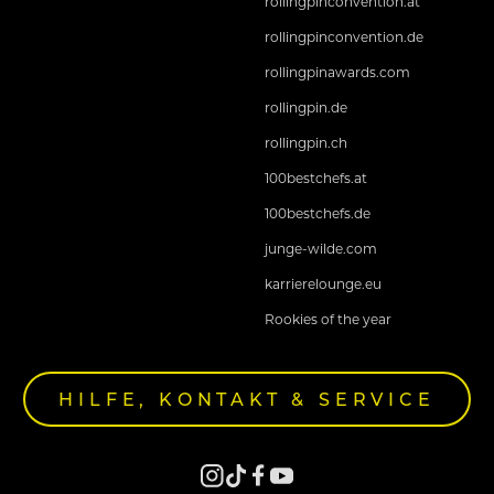
rollingpinconvention.at
rollingpinconvention.de
rollingpinawards.com
rollingpin.de
rollingpin.ch
100bestchefs.at
100bestchefs.de
junge-wilde.com
karrierelounge.eu
Rookies of the year
HILFE, KONTAKT & SERVICE