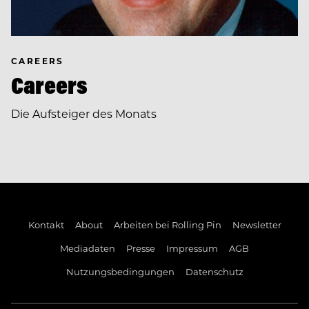
CAREERS
Careers
Die Aufsteiger des Monats
Kontakt
About
Arbeiten bei Rolling Pin
Newsletter
Mediadaten
Presse
Impressum
AGB
Nutzungsbedingungen
Datenschutz