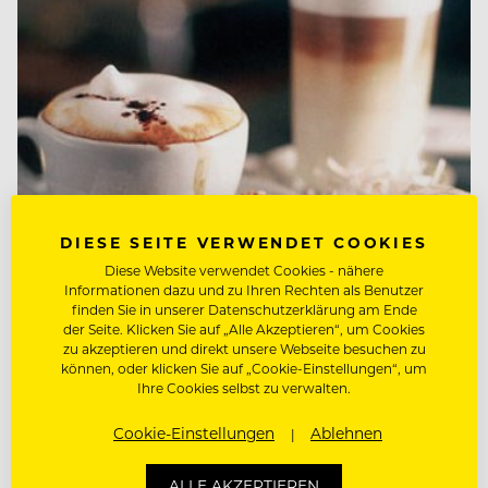
DIESE SEITE VERWENDET COOKIES
Diese Website verwendet Cookies - nähere
Informationen dazu und zu Ihren Rechten als Benutzer
finden Sie in unserer Datenschutzerklärung am Ende
der Seite. Klicken Sie auf „Alle Akzeptieren“, um Cookies
FOOD-KNOW-HOW
zu akzeptieren und direkt unsere Webseite besuchen zu
Das große Kaffeeduell – die
können, oder klicken Sie auf „Cookie-Einstellungen“, um
Ihre Cookies selbst zu verwalten.
Zweite
Cookie-Einstellungen
Ablehnen
Nach dem großen Echo auf den Vergleich zwischen
italienischer und österreichischer Kaffeekultur gibt
ALLE AKZEPTIEREN