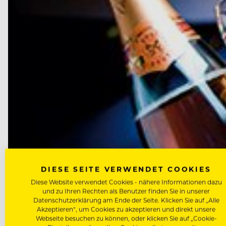
DIESE SEITE VERWENDET COOKIES
Diese Website verwendet Cookies - nähere Informationen dazu
und zu Ihren Rechten als Benutzer finden Sie in unserer
Datenschutzerklärung am Ende der Seite. Klicken Sie auf „Alle
Akzeptieren“, um Cookies zu akzeptieren und direkt unsere
Webseite besuchen zu können, oder klicken Sie auf „Cookie-