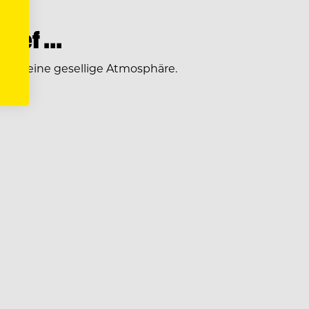
chief …
hafft eine gesellige Atmosphäre.