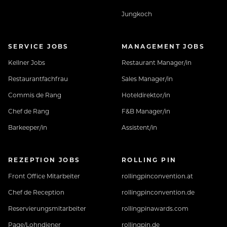
Jungkoch
SERVICE JOBS
MANAGEMENT JOBS
Kellner Jobs
Restaurant Manager/in
Restaurantfachfrau
Sales Manager/in
Commis de Rang
Hoteldirektor/in
Chef de Rang
F&B Manager/in
Barkeeper/in
Assistent/in
REZEPTION JOBS
ROLLING PIN
Front Office Mitarbeiter
rollingpinconvention.at
Chef de Reception
rollingpinconvention.de
Reservierungsmitarbeiter
rollingpinawards.com
Page/Lohndiener
rollingpin.de