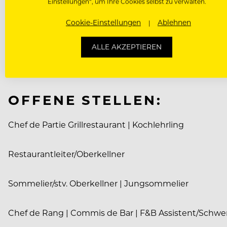
Einstellungen“, um Ihre Cookies selbst zu verwalten.
Cookie-Einstellungen
Ablehnen
Selbstverständlich bietet das Hotel all seinen Mita
Pilates oder Wandern: Den Mitarbeitern steht die frei
ALLE AKZEPTIEREN
auch bei fachspezifischen Weiterbildungen. Das Hotel
konkrete Stellenausschreibung.
OFFENE STELLEN:
Chef de Partie Grillrestaurant | Kochlehrling
Restaurantleiter/Oberkellner
Sommelier/stv. Oberkellner | Jungsommelier
Chef de Rang | Commis de Bar | F&B Assistent/Schw