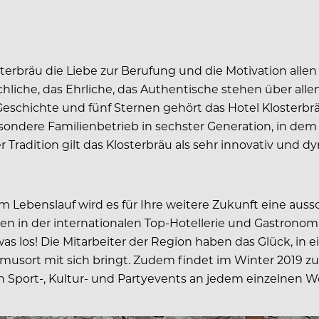
osterbräu die Liebe zur Berufung und die Motivation alle
hliche, das Ehrliche, das Authentische stehen über all
Geschichte und fünf Sternen gehört das Hotel Klosterbr
ondere Familienbetrieb in sechster Generation, in dem ac
der Tradition gilt das Klosterbräu als sehr innovativ un
m Lebenslauf wird es für Ihre weitere Zukunft eine auss
n in der internationalen Top-Hotellerie und Gastronomie
was los! Die Mitarbeiter der Region haben das Glück, in 
smusort mit sich bringt. Zudem findet im Winter 2019 z
n Sport-, Kultur- und Partyevents an jedem einzelnen