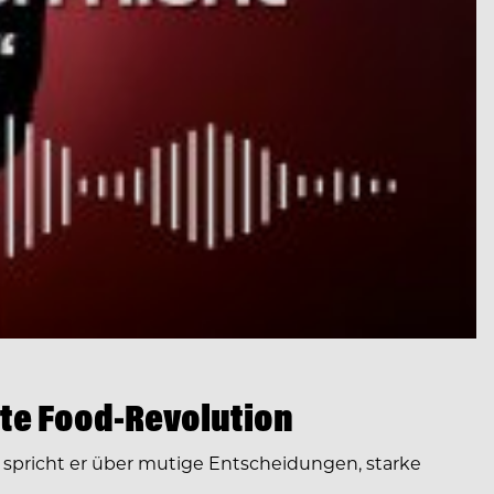
te Food-Revolution
spricht er über mutige Entscheidungen, starke