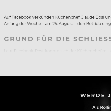
Auf Facebook verkünden Küchenchef Claude Bosi und 
Anfang der Woche – am 25. August – den Betrieb einge
GRUND FÜR DIE SCHLIES
Laut Facebook-Post konnte sich der Küchenchef mit 
Vermietern keine Einigung erzielen, die es dem Mich
WERDE J
Als Roll