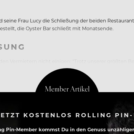
seine Frau Lucy die Schließung der beiden Restaurant
stellt, die Oyster Bar schließt mit Monatsende.
SUNG
den Vermietern nicht einigen: “Trotz unserer größten
elin-House ermöglichen würde, in sein nächste Kapitel 
ETZT KOSTENLOS ROLLING PIN
ing Pin-Member kommst Du in den Genuss unzähliger 