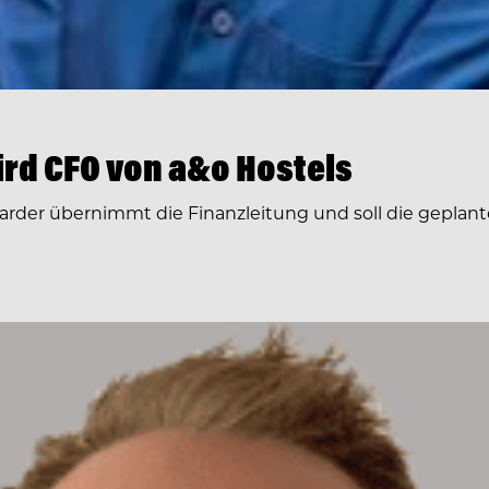
rd CFO von a&o Hostels
arder übernimmt die Finanzleitung und soll die geplante