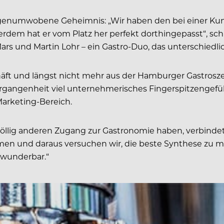
sagenumwobene Geheimnis: „Wir haben den bei einer Ku
Außerdem hat er vom Platz her perfekt dorthingepasst“, 
s und Martin Lohr – ein Gastro-Duo, das unterschiedli
eschäft und längst nicht mehr aus der Hamburger Gas­tr
gangenheit viel unternehmerisches Fingerspitzengefühl
Marketing-Bereich.
n völlig anderen Zugang zur Gastronomie haben, verbind
men und daraus versuchen wir, die beste Synthese zu ma
 wunderbar.“