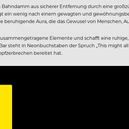
m Bahndamm aus sicherer Entfernung durch eine großzü
ingt ein wenig nach einem gewagten und gewöhnungsbed
ie beruhigende Aura, die das Gewusel von Menschen, Au
voll zusammengetragene Elemente und schafft eine ruhi
n Bar steht in Neonbuchstaben der Spruch „This might a
pfzerbrechen bereitet hat.