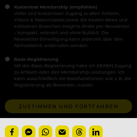
Kostenlose Membership (empfohlen)
Voller und kostenloser Zugang zu allen Artikeln,
Videos & Masterclasses sowie die besten News und
exklusiven Branchen-Insights direkt per Newsletter
– kompakt, relevant und ohne Bullshit. Die
Newsletter-Einwilligung kann jederzeit über den
Abmeldelink widerrufen werden.
Basic-Registrierung
Mit der Basic-Registrierung habe ich KEINEN Zugang
zu Artikeln oder den Membership-Leistungen. Ich
kann ausschließlich die Basisfunktionen, wie z. B. die
Registrierung als Bewerber, nutzen.
ZUSTIMMEN UND FORTFAHREN