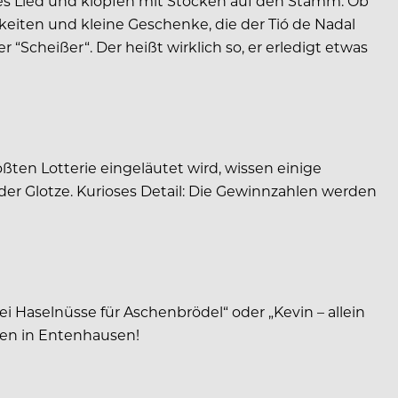
lles Lied und klopfen mit Stöcken auf den Stamm. Ob
eiten und kleine Geschenke, die der Tió de Nadal
 “Scheißer“. Der heißt wirklich so, er erledigt etwas
ten Lotterie eingeläutet wird, wissen einige
 der Glotze. Kurioses Detail: Die Gewinnzahlen werden
i Haselnüsse für Aschenbrödel“ oder „Kevin – allein
ten in Entenhausen!