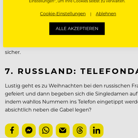
Einstellungen“, um Ihre Cookies selbst zu verwalten.
In Ungarn gibt es sie anscheinend noch: Hexen. Um
Cookie-Einstellungen
Ablehnen
Der Luca-Stuhl besteht aus sieben verschiedenen Hol
mitgenommen. Dort stellen sich die Ungarn auf den 
ALLE AKZEPTIEREN
Hause. Ein besonderer Trick, damit die Hexen einen 
bevor sie die Verfolgung wieder aufnehmen können. 
sicher.
7. RUSSLAND: TELEFOND
Lustig geht es zu Weihnachten bei den russischen Fra
gefeiert und dann begeben sich die Singledamen auf
indem wahllos Nummern ins Telefon eingetippt werden.
absichtlich neben die Gabel legen?