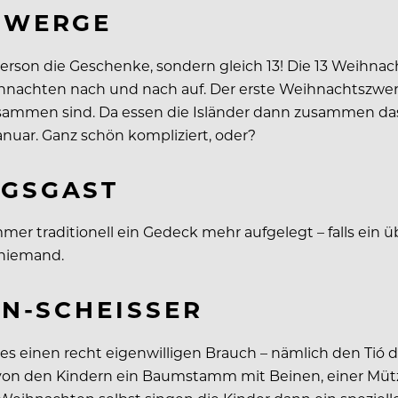
SZWERGE
e Person die Geschenke, sondern gleich 13! Die 13 Weihn
hnachten nach und nach auf. Der erste Weihnachtszwe
usammen sind. Da essen die Isländer dann zusammen das 
anuar. Ganz schön kompliziert, oder?
NGSGAST
er traditionell ein Gedeck mehr aufgelegt – falls ein
niemand.
N-SCHEISSER
t es einen recht eigenwilligen Brauch – nämlich den T
ird von den Kindern ein Baumstamm mit Beinen, einer Mü