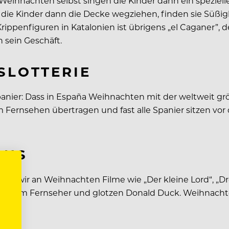
An Weihnachten selbst singen die Kinder dann ein spezie
ie Kinder dann die Decke wegziehen, finden sie Süßigk
ippenfiguren in Katalonien ist übrigens „el Caganer”, der
 sein Geschäft.
SLOTTERIE
nier: Dass in España Weihnachten mit der weltweit größ
 Fernsehen übertragen und fast alle Spanier sitzen vor
ANS
nd wir an Weihnachten Filme wie „Der kleine Lord“, „Dre
 vor dem Fernseher und glotzen Donald Duck. Weihnach
L