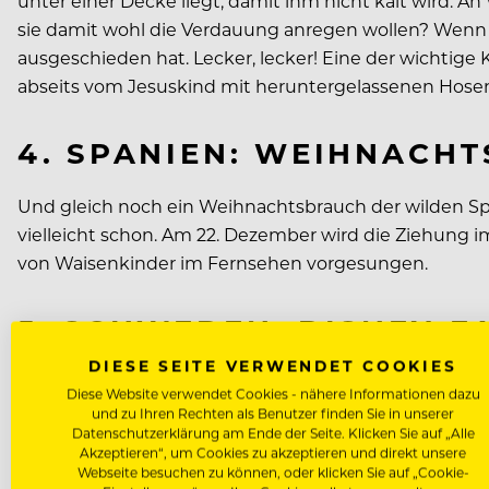
unter einer Decke liegt, damit ihm nicht kalt wird. 
sie damit wohl die Verdauung anregen wollen? Wenn d
ausgeschieden hat. Lecker, lecker! Eine der wichtige Kr
abseits vom Jesuskind mit heruntergelassenen Hosen
4. SPANIEN: WEIHNACHT
Und gleich noch ein Weihnachtsbrauch der wilden Spa
vielleicht schon. Am 22. Dezember wird die Ziehung im
von Waisenkinder im Fernsehen vorgesungen.
5. SCHWEDEN: DISNEY-F
DIESE SEITE VERWENDET COOKIES
Die Schweden sind schon ein lustiges Völkchen, währe
Diese Website verwendet Cookies - nähere Informationen dazu
zu Haus“ schauen, sitzen in Schweden Jung und Alt
und zu Ihren Rechten als Benutzer finden Sie in unserer
Datenschutzerklärung am Ende der Seite. Klicken Sie auf „Alle
Akzeptieren“, um Cookies zu akzeptieren und direkt unsere
6. UNGARN: HEXEN-STUH
Webseite besuchen zu können, oder klicken Sie auf „Cookie-