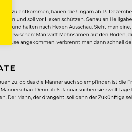
 ihnen zu entkommen, bauen die Ungarn ab 13. Dezembe
zarten und soll vor Hexen schützen. Genau an Heiligabe
Stuhl und halten nach Hexen Ausschau. Sieht man eine
nicht erwischen: Man wirft Mohnsamen auf den Boden, d
Zuhause angekommen, verbrennt man dann schnell den S
ATE
uen zu, ob das die Männer auch so empfinden ist die Fr
 Männerschau. Denn ab 6. Januar suchen sie zwölf Tage
 Der Mann, der drangeht, soll dann der Zukünftige sein