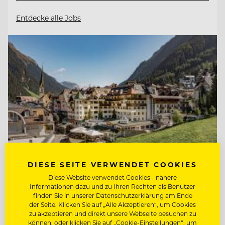
Entdecke alle Jobs
DIESE SEITE VERWENDET COOKIES
Diese Website verwendet Cookies - nähere
Informationen dazu und zu Ihren Rechten als Benutzer
TOP ARBEITGEBER
finden Sie in unserer Datenschutzerklärung am Ende
Hotel Post Ischgl
der Seite. Klicken Sie auf „Alle Akzeptieren“, um Cookies
zu akzeptieren und direkt unsere Webseite besuchen zu
können, oder klicken Sie auf „Cookie-Einstellungen“, um