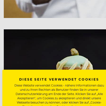
DIESE SEITE VERWENDET COOKIES
Diese Website verwendet Cookies - nähere Informationen dazu
und zu Ihren Rechten als Benutzer finden Sie in unserer
Datenschutzerklärung am Ende der Seite. Klicken Sie auf „Alle
Akzeptieren“, um Cookies zu akzeptieren und direkt unsere
Webseite besuchen zu können, oder klicken Sie auf „Cookie-